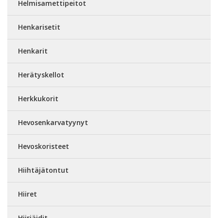
Helmisamettipeitot
Henkarisetit
Henkarit
Herätyskellot
Herkkukorit
Hevosenkarvatyynyt
Hevoskoristeet
Hiihtäjätontut
Hiiret
Hiiriäidit