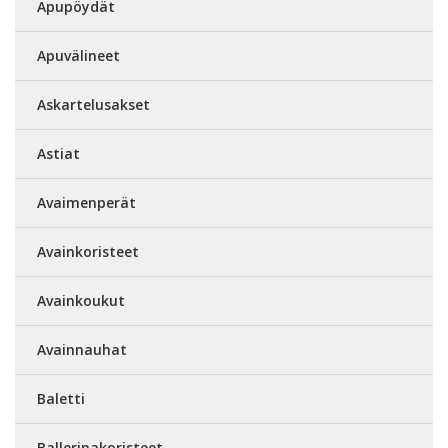
Apupöydät
Apuvälineet
Askartelusakset
Astiat
Avaimenperät
Avainkoristeet
Avainkoukut
Avainnauhat
Baletti
Ballerinakoristeet