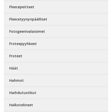
Fleecepeitteet
Fleecetyynynpäälliset
Fotogeenivalaisimet
Froteepyyhkeet
Froteet
Häät
Hahmot
Haihdutustikut
Halkotelineet