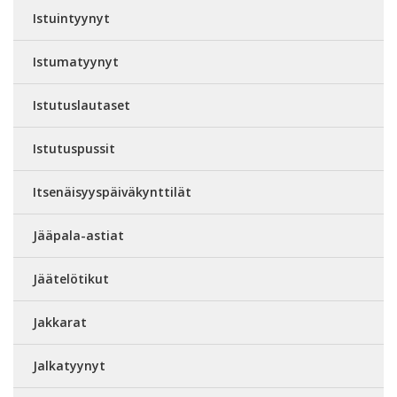
Istuintyynyt
Istumatyynyt
Istutuslautaset
Istutuspussit
Itsenäisyyspäiväkynttilät
Jääpala-astiat
Jäätelötikut
Jakkarat
Jalkatyynyt