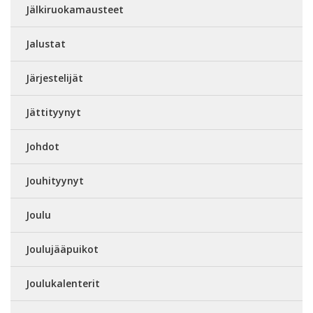
Jälkiruokamausteet
Jalustat
Järjestelijät
Jättityynyt
Johdot
Jouhityynyt
Joulu
Joulujääpuikot
Joulukalenterit