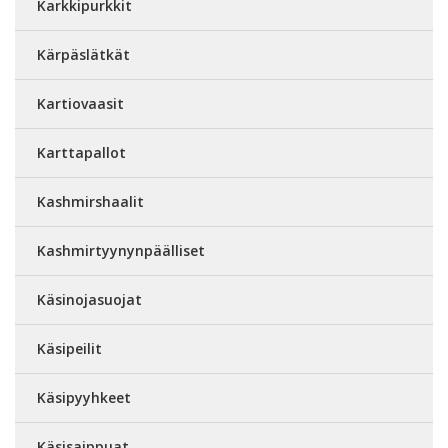
Karkkipurkkit
Kärpäslätkät
Kartiovaasit
Karttapallot
Kashmirshaalit
Kashmirtyynynpäälliset
Käsinojasuojat
Käsipeilit
Käsipyyhkeet
Käsisaippuat