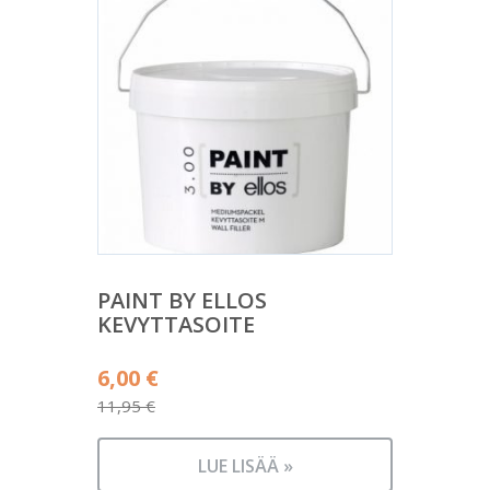
PAINT BY ELLOS
KEVYTTASOITE
Alkuperäinen
6,00
€
hinta
11,95
€
Nykyinen
oli:
hinta
11,95 €.
LUE LISÄÄ »