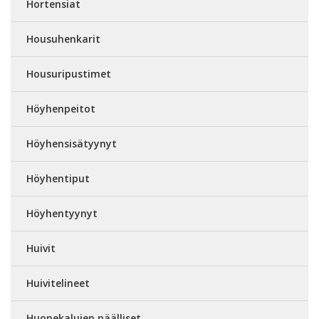
Hortensiat
Housuhenkarit
Housuripustimet
Höyhenpeitot
Höyhensisätyynyt
Höyhentiput
Höyhentyynyt
Huivit
Huivitelineet
Huonekalujen päälliset