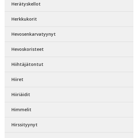
Herätyskellot
Herkkukorit
Hevosenkarvatyynyt
Hevoskoristeet
Hiihtäjätontut
Hiiret
Hiiriäidit
Himmelit
Hirssityynyt