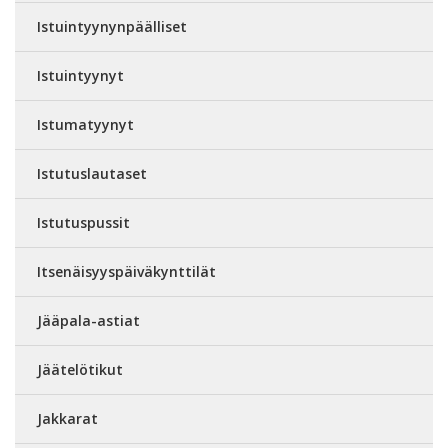
Istuintyynynpäälliset
Istuintyynyt
Istumatyynyt
Istutuslautaset
Istutuspussit
Itsenäisyyspäiväkynttilät
Jääpala-astiat
Jäätelötikut
Jakkarat