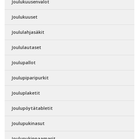
Joulukuusenvalot
Joulukuuset
Joululahjasäkit
Joululautaset
Joulupallot
Joulupiparipurkit
Jouluplaketit
Joulupöytätabletit
Joulupukinasut
Joulupukinnaamarit