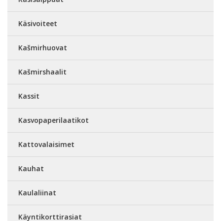
Käsivoiteet
Kašmirhuovat
Kašmirshaalit
Kassit
Kasvopaperilaatikot
Kattovalaisimet
Kauhat
Kaulaliinat
Käyntikorttirasiat