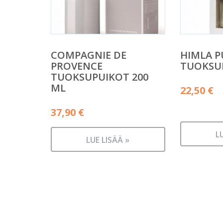
COMPAGNIE DE
HIMLA P
PROVENCE
TUOKSU
TUOKSUPUIKOT 200
ML
22,50
€
37,90
€
L
LUE LISÄÄ »