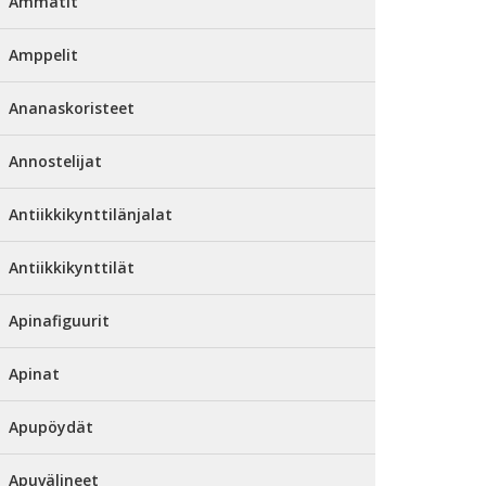
Ammatit
Amppelit
Ananaskoristeet
Annostelijat
Antiikkikynttilänjalat
Antiikkikynttilät
Apinafiguurit
Apinat
Apupöydät
Apuvälineet