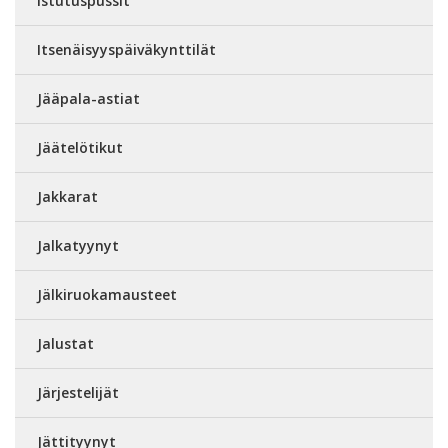
Istutuspussit
Itsenäisyyspäiväkynttilät
Jääpala-astiat
Jäätelötikut
Jakkarat
Jalkatyynyt
Jälkiruokamausteet
Jalustat
Järjestelijät
Jättityynyt