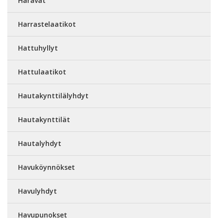
Haravat
Harrastelaatikot
Hattuhyllyt
Hattulaatikot
Hautakynttilälyhdyt
Hautakynttilät
Hautalyhdyt
Havuköynnökset
Havulyhdyt
Havupunokset