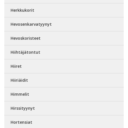
Herkkukorit
Hevosenkarvatyynyt
Hevoskoristeet
Hiihtäjätontut
Hiiret
Hiiriäidit
Himmelit
Hirssityynyt
Hortensiat