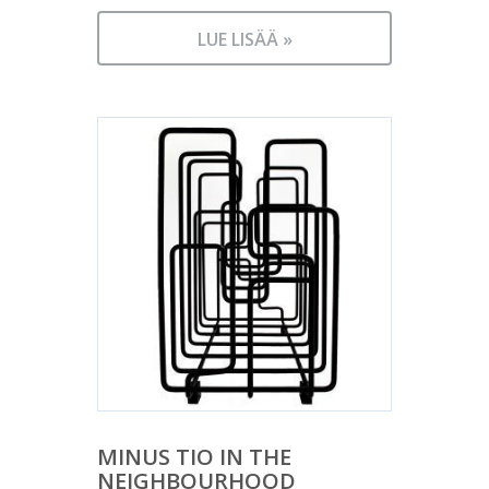
LUE LISÄÄ »
MINUS TIO IN THE
NEIGHBOURHOOD