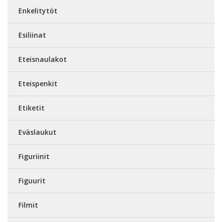
Enkelitytöt
Esiliinat
Eteisnaulakot
Eteispenkit
Etiketit
Eväslaukut
Figuriinit
Figuurit
Filmit