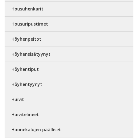
Housuhenkarit
Housuripustimet
Höyhenpeitot
Höyhensisätyynyt
Höyhentiput
Höyhentyynyt
Huivit
Huivitelineet
Huonekalujen päälliset