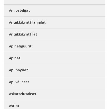
Annostelijat
Antiikkikynttilänjalat
Antiikkikynttilät
Apinafiguurit
Apinat
Apupöydät
Apuvälineet
Askartelusakset
Astiat