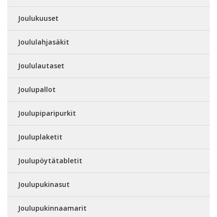
Joulukuuset
Joululahjasäkit
Joululautaset
Joulupallot
Joulupiparipurkit
Jouluplaketit
Joulupöytätabletit
Joulupukinasut
Joulupukinnaamarit