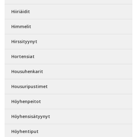
Hiiriäidit
Himmelit
Hirssityynyt
Hortensiat
Housuhenkarit
Housuripustimet
Höyhenpeitot
Höyhensisätyynyt
Höyhentiput