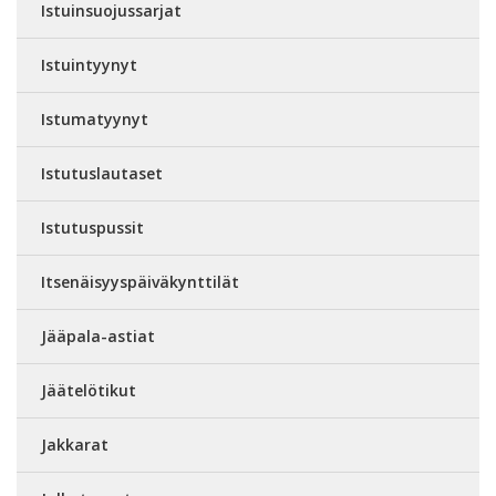
Istuinsuojussarjat
Istuintyynyt
Istumatyynyt
Istutuslautaset
Istutuspussit
Itsenäisyyspäiväkynttilät
Jääpala-astiat
Jäätelötikut
Jakkarat