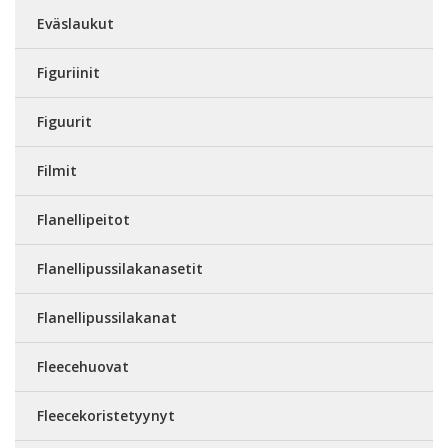
Eväslaukut
Figuriinit
Figuurit
Filmit
Flanellipeitot
Flanellipussilakanasetit
Flanellipussilakanat
Fleecehuovat
Fleecekoristetyynyt