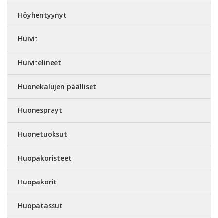
Höyhentyynyt
Huivit
Huivitelineet
Huonekalujen päälliset
Huonesprayt
Huonetuoksut
Huopakoristeet
Huopakorit
Huopatassut