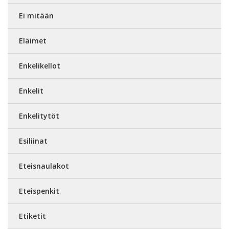
Ei mitään
Eläimet
Enkelikellot
Enkelit
Enkelitytöt
Esiliinat
Eteisnaulakot
Eteispenkit
Etiketit