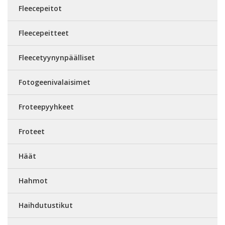
Fleecepeitot
Fleecepeitteet
Fleecetyynynpäälliset
Fotogeenivalaisimet
Froteepyyhkeet
Froteet
Häät
Hahmot
Haihdutustikut