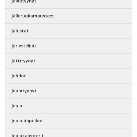
Jalkatyynyt
Jälkiruokamausteet
Jalustat
Järjestelijät
Jättityynyt
Johdot
Jouhityynyt
Joulu
Joulujääpuikot
Joulukalenterit