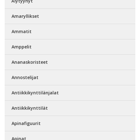
Älytyynyt
Amaryllikset
Ammatit
Amppelit
Ananaskoristeet
Annostelijat
Antiikkikynttilänjalat
Antiikkikynttilät
Apinafiguurit
Apinat