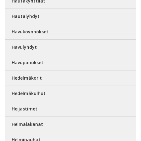
Hautakynttilät
Hautalyhdyt
Havuköynnökset
Havulyhdyt
Havupunokset
Hedelmäkorit
Hedelmäkulhot
Heijastimet
Helmalakanat
Helminauhat