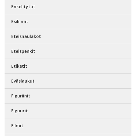
Enkelitytöt
Esiliinat
Eteisnaulakot
Eteispenkit
Etiketit
Eväslaukut
Figuriinit
Figuurit
Filmit