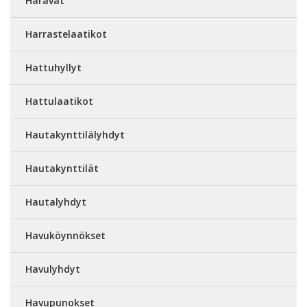
Haravat
Harrastelaatikot
Hattuhyllyt
Hattulaatikot
Hautakynttilälyhdyt
Hautakynttilät
Hautalyhdyt
Havuköynnökset
Havulyhdyt
Havupunokset