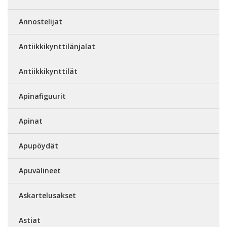
Annostelijat
Antiikkikynttilänjalat
Antiikkikynttilät
Apinafiguurit
Apinat
Apupöydät
Apuvälineet
Askartelusakset
Astiat