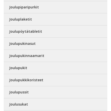
Joulupiparipurkit
Jouluplaketit
Joulupöytätabletit
Joulupukinasut
Joulupukinnaamarit
Joulupukit
Joulupukkikoristeet
Joulupussit
Joulusukat