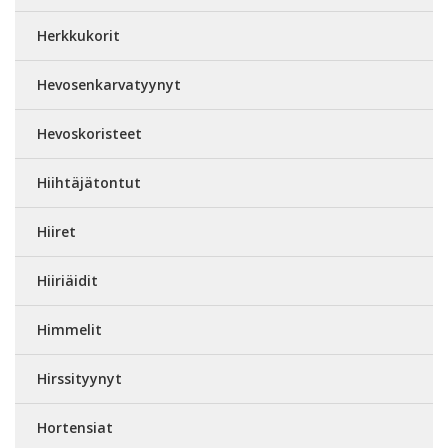
Herkkukorit
Hevosenkarvatyynyt
Hevoskoristeet
Hiihtäjätontut
Hiiret
Hiiriäidit
Himmelit
Hirssityynyt
Hortensiat