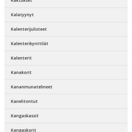
Kaktukset
Kalatyynyt
Kalenterijulisteet
Kalenterikynttilät
Kalenterit
Kanakorit
Kananmunatelineet
Kanelitontut
Kangaskassit
Kangaskorit