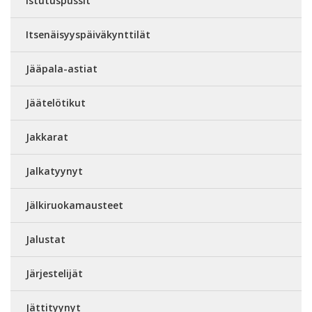
Istutuspussit
Itsenäisyyspäiväkynttilät
Jääpala-astiat
Jäätelötikut
Jakkarat
Jalkatyynyt
Jälkiruokamausteet
Jalustat
Järjestelijät
Jättityynyt