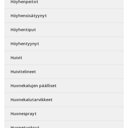
Höyhenpeitot
Höyhensisätyynyt
Höyhentiput
Höyhentyynyt
Huivit
Huivitelineet
Huonekalujen päälliset
Huonekalutarvikkeet
Huonesprayt
Huonetuoksut