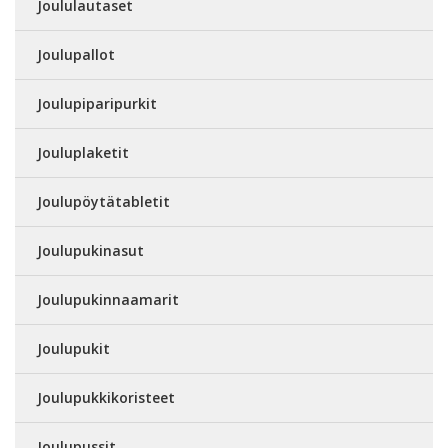
Joululautaset
Joulupallot
Joulupiparipurkit
Jouluplaketit
Joulupöytätabletit
Joulupukinasut
Joulupukinnaamarit
Joulupukit
Joulupukkikoristeet
Joulupussit