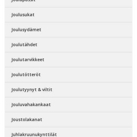
Joulusukat
Joulusydämet
Joulutähdet
Joulutarvikkeet
Joulutötteröt
Joulutyynyt & viltit
Jouluvahakankaat
Joustolakanat
Juhlakruunukynttilät