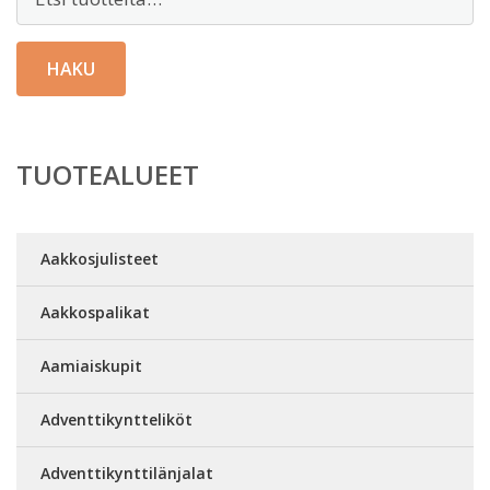
HAKU
TUOTEALUEET
Aakkosjulisteet
Aakkospalikat
Aamiaiskupit
Adventtikyntteliköt
Adventtikynttilänjalat