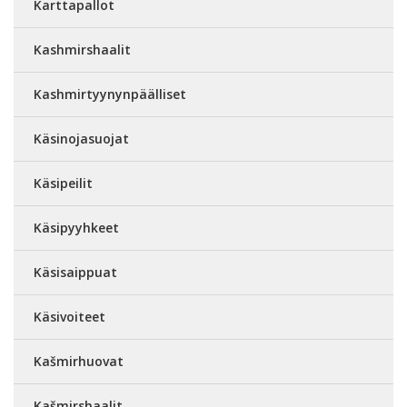
Karttapallot
Kashmirshaalit
Kashmirtyynynpäälliset
Käsinojasuojat
Käsipeilit
Käsipyyhkeet
Käsisaippuat
Käsivoiteet
Kašmirhuovat
Kašmirshaalit