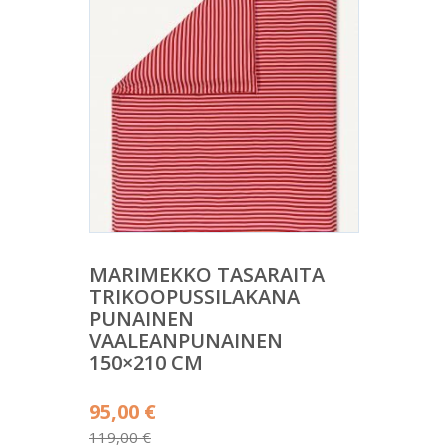
MARIMEKKO TASARAITA
TRIKOOPUSSILAKANA
PUNAINEN
VAALEANPUNAINEN
150×210 CM
Alkuperäinen
95,00
€
hinta
119,00
€