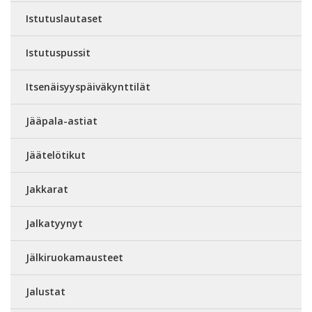
Istutuslautaset
Istutuspussit
Itsenäisyyspäiväkynttilät
Jääpala-astiat
Jäätelötikut
Jakkarat
Jalkatyynyt
Jälkiruokamausteet
Jalustat