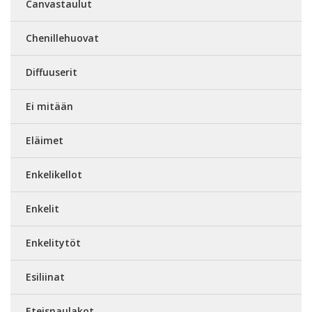
Canvastaulut
Chenillehuovat
Diffuuserit
Ei mitään
Eläimet
Enkelikellot
Enkelit
Enkelitytöt
Esiliinat
Eteisnaulakot