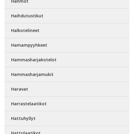
Hahmot
Haihdutustikut
Halkotelineet
Hamampyyhkeet
Hammasharjakotelot
Hammasharjamukit
Haravat
Harrastelaatikot
Hattuhyllyt
Hattulaatikot