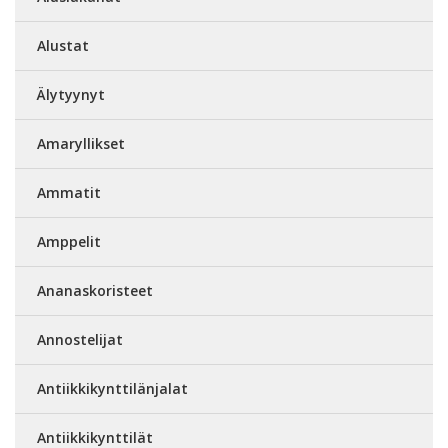
Alustat
Älytyynyt
Amaryllikset
Ammatit
Amppelit
Ananaskoristeet
Annostelijat
Antiikkikynttilänjalat
Antiikkikynttilät