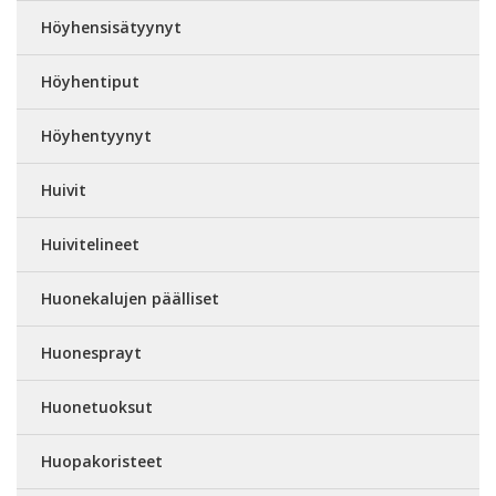
Höyhensisätyynyt
Höyhentiput
Höyhentyynyt
Huivit
Huivitelineet
Huonekalujen päälliset
Huonesprayt
Huonetuoksut
Huopakoristeet