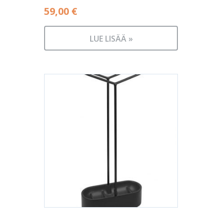
59,00
€
LUE LISÄÄ »