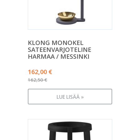
KLONG MONOKEL
SATEENVARJOTELINE
HARMAA / MESSINKI
Alkuperäinen
162,00
€
hinta
162,50
€
Nykyinen
oli:
hinta
162,50 €.
LUE LISÄÄ »
on:
162,00 €.