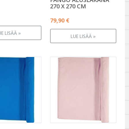
270 X 270 CM
79,90
€
UE LISÄÄ »
LUE LISÄÄ »