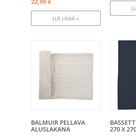
22,99
€
L
LUE LISÄÄ »
BALMUIR PELLAVA
BASSETT
ALUSLAKANA
270 X 27