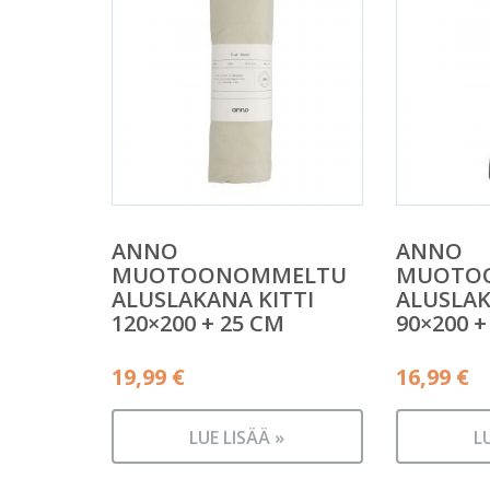
ANNO
ANNO
MUOTOONOMMELTU
MUOTO
ALUSLAKANA KITTI
ALUSLA
120×200 + 25 CM
90×200 +
19,99
€
16,99
€
LUE LISÄÄ »
L