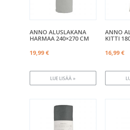
ANNO ALUSLAKANA
ANNO A
HARMAA 240×270 CM
KITTI 18
19,99
€
16,99
€
LUE LISÄÄ »
L