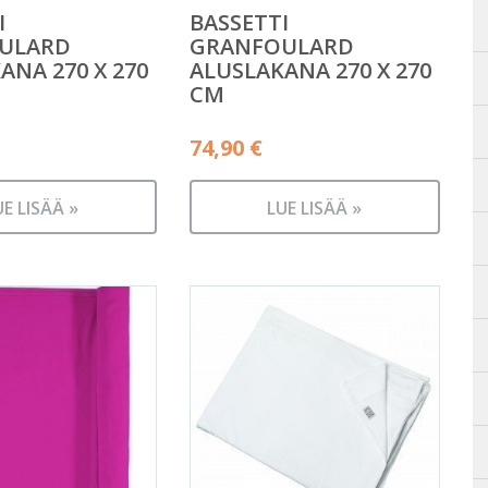
I
BASSETTI
ULARD
GRANFOULARD
ANA 270 X 270
ALUSLAKANA 270 X 270
CM
74,90
€
UE LISÄÄ »
LUE LISÄÄ »