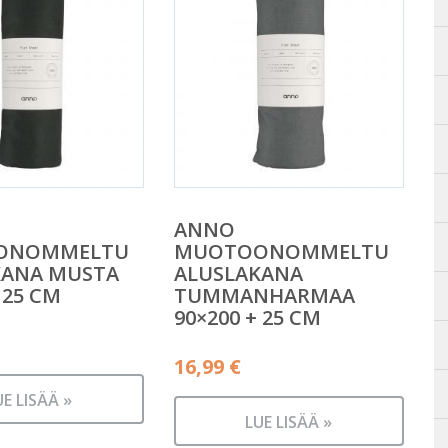
ANNO
ONOMMELTU
MUOTOONOMMELTU
KANA MUSTA
ALUSLAKANA
 25 CM
TUMMANHARMAA
90×200 + 25 CM
16,99
€
UE LISÄÄ »
LUE LISÄÄ »