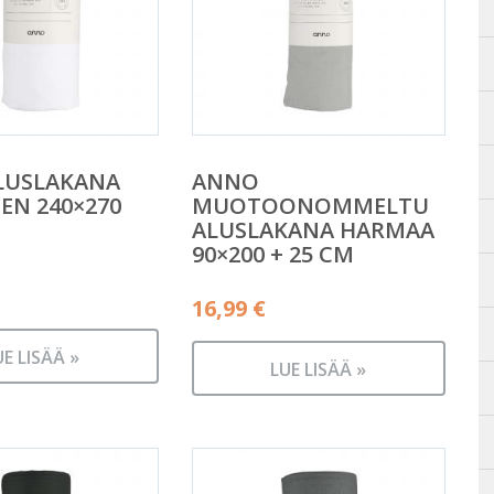
LUSLAKANA
ANNO
EN 240×270
MUOTOONOMMELTU
ALUSLAKANA HARMAA
90×200 + 25 CM
16,99
€
UE LISÄÄ »
LUE LISÄÄ »