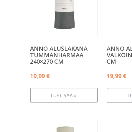
ANNO ALUSLAKANA
ANNO A
TUMMANHARMAA
VALKOIN
240×270 CM
CM
19,99
€
19,99
€
LUE LISÄÄ »
L