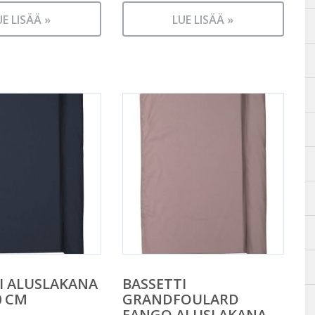
UE LISÄÄ »
LUE LISÄÄ »
I ALUSLAKANA
BASSETTI
0 CM
GRANDFOULARD
FANGO ALUSLAKANA