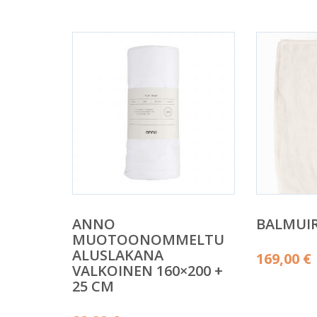
ANNO
BALMUI
MUOTOONOMMELTU
ALUSLAKANA
169,00
€
VALKOINEN 160×200 +
25 CM