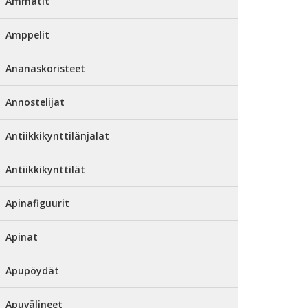
Ammatit
Amppelit
Ananaskoristeet
Annostelijat
Antiikkikynttilänjalat
Antiikkikynttilät
Apinafiguurit
Apinat
Apupöydät
Apuvälineet