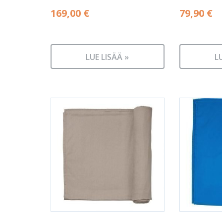
169,00
€
79,90
€
LUE LISÄÄ »
L