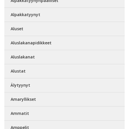
Alpakkatyynynpäälliset
Alpakkatyynyt
Aluset
Aluslakanapidikkeet
Aluslakanat
Alustat
Älytyynyt
Amaryllikset
Ammatit
Amppelit