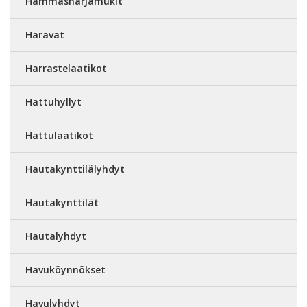
Hammasharjamukit
Haravat
Harrastelaatikot
Hattuhyllyt
Hattulaatikot
Hautakynttilälyhdyt
Hautakynttilät
Hautalyhdyt
Havuköynnökset
Havulyhdyt