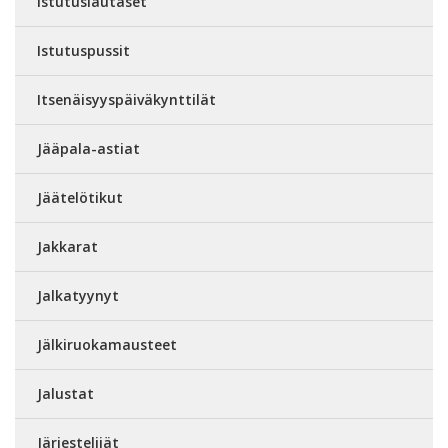
Istutuslautaset
Istutuspussit
Itsenäisyyspäiväkynttilät
Jääpala-astiat
Jäätelötikut
Jakkarat
Jalkatyynyt
Jälkiruokamausteet
Jalustat
Järjestelijät