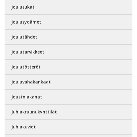
Joulusukat
Joulusydämet
Joulutähdet
Joulutarvikkeet
Joulutötteröt
Jouluvahakankaat
Joustolakanat
Juhlakruunukynttilät
Juhlakuviot