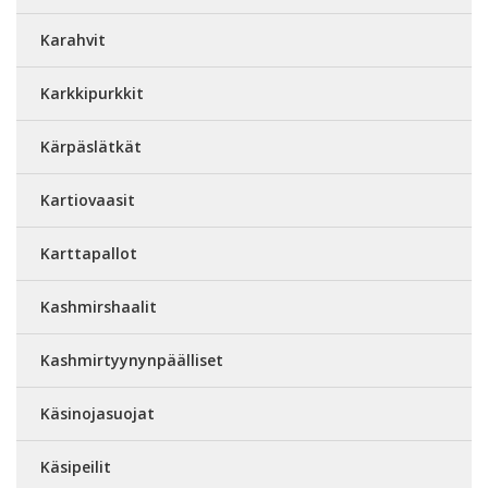
Karahvit
Karkkipurkkit
Kärpäslätkät
Kartiovaasit
Karttapallot
Kashmirshaalit
Kashmirtyynynpäälliset
Käsinojasuojat
Käsipeilit