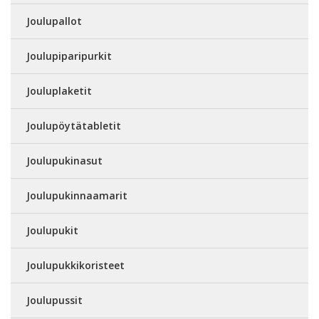
Joulupallot
Joulupiparipurkit
Jouluplaketit
Joulupöytätabletit
Joulupukinasut
Joulupukinnaamarit
Joulupukit
Joulupukkikoristeet
Joulupussit