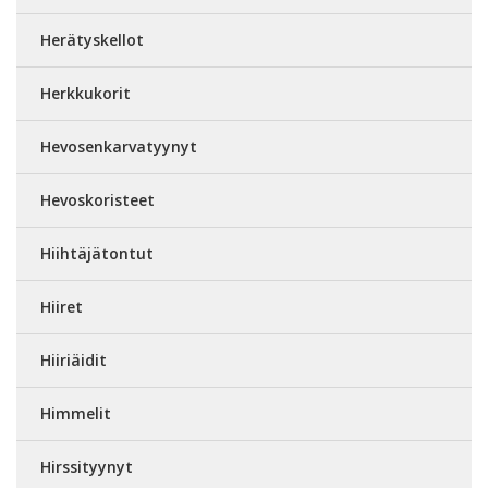
Herätyskellot
Herkkukorit
Hevosenkarvatyynyt
Hevoskoristeet
Hiihtäjätontut
Hiiret
Hiiriäidit
Himmelit
Hirssityynyt