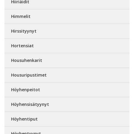
Hiiriäidit
Himmelit
Hirssityynyt
Hortensiat
Housuhenkarit
Housuripustimet
Höyhenpeitot
Höyhensisätyynyt
Höyhentiput
Höyhentyynyt