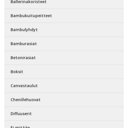
Ballerinakoristeet
Bambukuitupeitteet
Bambulyhdyt
Bamburasiat
Betonirasiat
Boksit
Canvastaulut
Chenillehuovat
Diffuuserit
Ei mitään