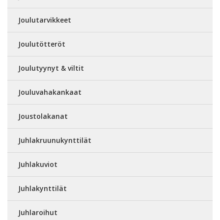
Joulutarvikkeet
Joulutötteröt
Joulutyynyt & viltit
Jouluvahakankaat
Joustolakanat
Juhlakruunukynttilät
Juhlakuviot
Juhlakynttilät
Juhlaroihut