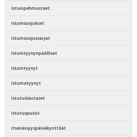
Istuinpehmusteet
Istuinsuojukset
Istuinsuojussarjat
Istuintyynynpäälliset
Istuintyynyt
Istumatyynyt
Istutuslautaset
Istutuspussit
Itsenäisyyspäiväkynttilät