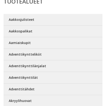
TUOTEALUEET
Aakkosjulisteet
Aakkospalikat
Aamiaiskupit
Adventtikyntteliköt
Adventtikynttilänjalat
Adventtikynttilät
Adventtitähdet
Akryylihuovat