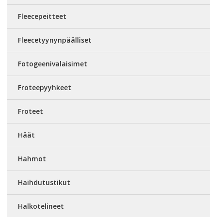
Fleecepeitteet
Fleecetyynynpäälliset
Fotogeenivalaisimet
Froteepyyhkeet
Froteet
Häät
Hahmot
Haihdutustikut
Halkotelineet