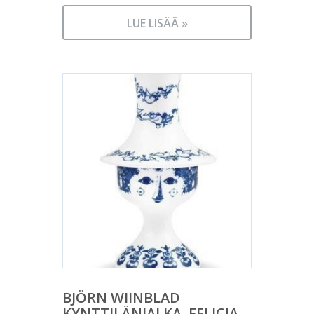
LUE LISÄÄ »
BJÖRN WIINBLAD
KYNTTILÄNJALKA, FELICIA,