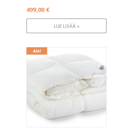
499,00
€
LUE LISÄÄ »
Ale!