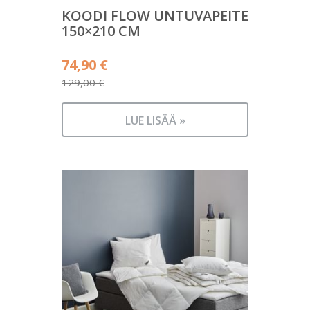
KOODI FLOW UNTUVAPEITE
150×210 CM
Alkuperäinen
74,90
€
hinta
129,00
€
Nykyinen
oli:
hinta
129,00 €.
LUE LISÄÄ »
on:
74,90 €.