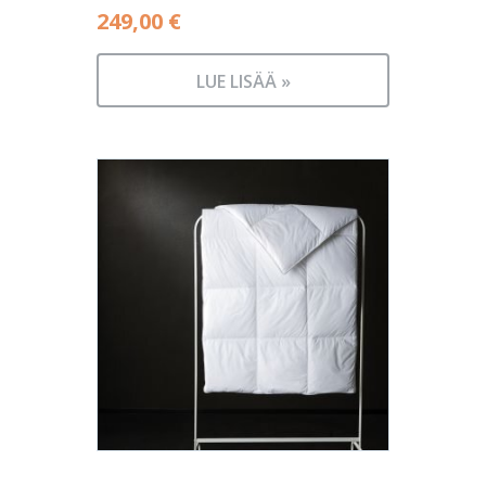
249,00
€
LUE LISÄÄ »