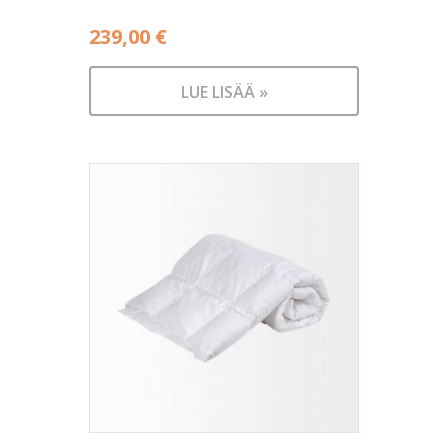
239,00
€
LUE LISÄÄ »