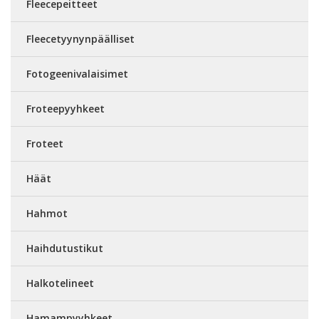
Fleecepeitteet
Fleecetyynynpäälliset
Fotogeenivalaisimet
Froteepyyhkeet
Froteet
Häät
Hahmot
Haihdutustikut
Halkotelineet
Hamampyyhkeet