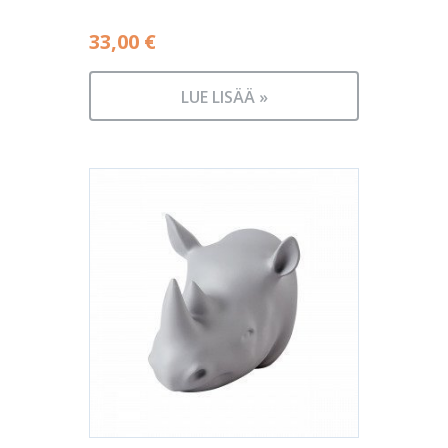
33,00
€
LUE LISÄÄ »