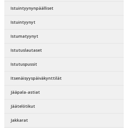
Istuintyynynpäälliset
Istuintyynyt
Istumatyynyt
Istutuslautaset
Istutuspussit
Itsenäisyyspäiväkynttilät
Jääpala-astiat
Jäätelötikut
Jakkarat