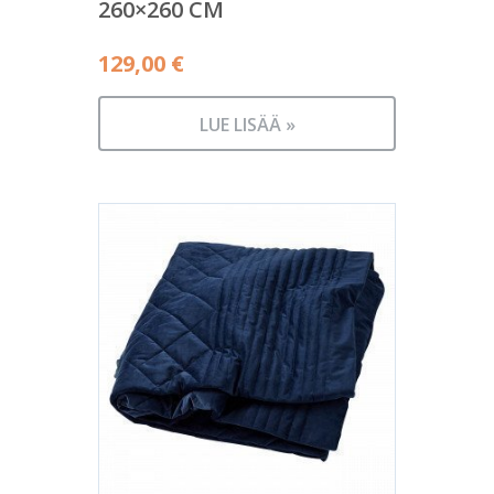
260×260 CM
129,00
€
LUE LISÄÄ »