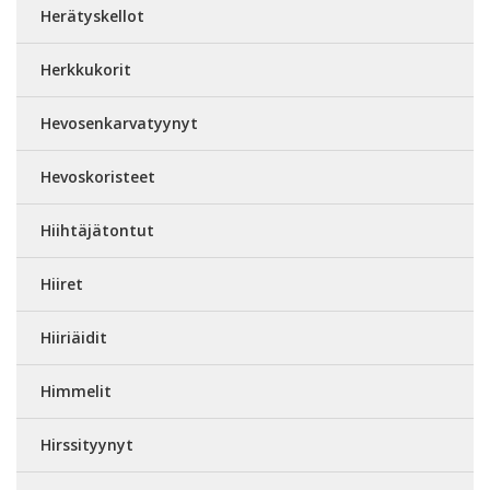
Herätyskellot
Herkkukorit
Hevosenkarvatyynyt
Hevoskoristeet
Hiihtäjätontut
Hiiret
Hiiriäidit
Himmelit
Hirssityynyt