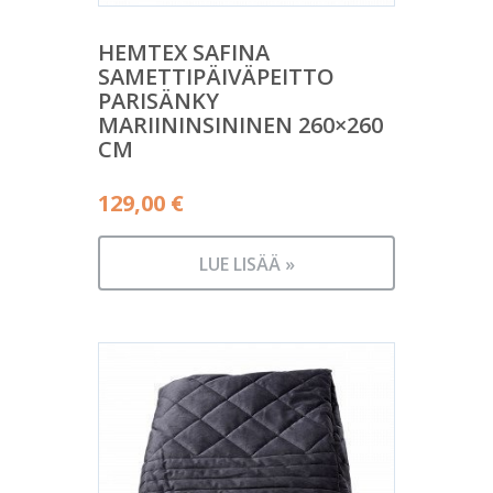
HEMTEX SAFINA
SAMETTIPÄIVÄPEITTO
PARISÄNKY
MARIININSININEN 260×260
CM
129,00
€
LUE LISÄÄ »