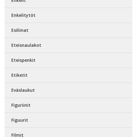
Enkelit
Enkelitytöt
Esiliinat
Eteisnaulakot
Eteispenkit
Etiketit
Eväslaukut
Figuriinit
Figuurit
Filmit