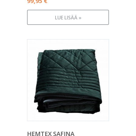
99,95
€
LUE LISÄÄ »
HEMTEX SAFINA