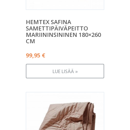
HEMTEX SAFINA
SAMETTIPÄIVÄPEITTO
MARIININSININEN 180×260
CM
99,95
€
LUE LISÄÄ »