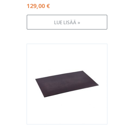
129,00
€
LUE LISÄÄ »