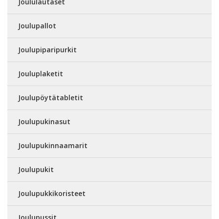
Joululautaset
Joulupallot
Joulupiparipurkit
Jouluplaketit
Joulupöytätabletit
Joulupukinasut
Joulupukinnaamarit
Joulupukit
Joulupukkikoristeet
Joulupussit