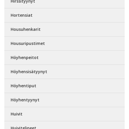
Hirssityynyt
Hortensiat
Housuhenkarit
Housuripustimet
Höyhenpeitot
Höyhensisätyynyt
Höyhentiput
Höyhentyynyt
Huivit
Huivitelineet