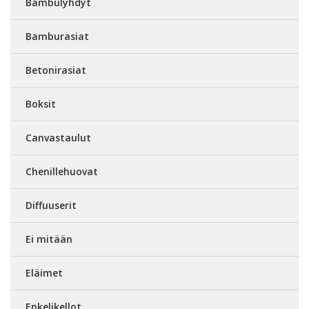
Bambulyhdyt
Bamburasiat
Betonirasiat
Boksit
Canvastaulut
Chenillehuovat
Diffuuserit
Ei mitään
Eläimet
Enkelikellot