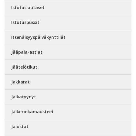
Istutuslautaset
Istutuspussit
Itsenäisyyspäiväkynttilät
Jääpala-astiat
Jäätelötikut
Jakkarat
Jalkatyynyt
Jälkiruokamausteet
Jalustat