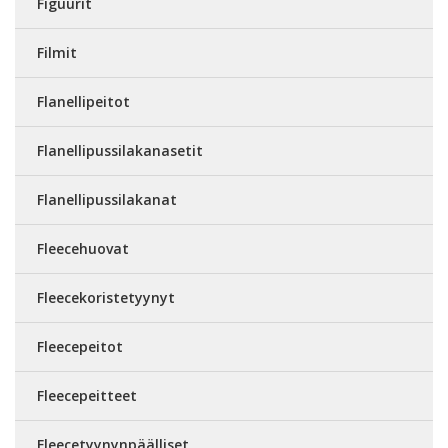
Figuurit
Filmit
Flanellipeitot
Flanellipussilakanasetit
Flanellipussilakanat
Fleecehuovat
Fleecekoristetyynyt
Fleecepeitot
Fleecepeitteet
Fleecetyynynpäälliset