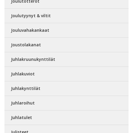
Joulutötteröt
Joulutyynyt & viltit
Jouluvahakankaat
Joustolakanat
Juhlakruunukynttilät
Juhlakuviot
Juhlakynttilät
Juhlaroihut
Juhlatulet
Julisteet