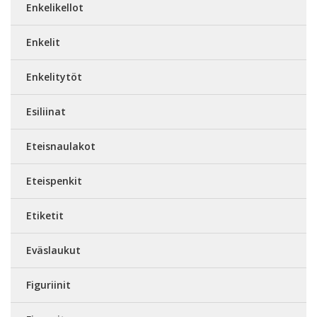
Enkelikellot
Enkelit
Enkelitytöt
Esiliinat
Eteisnaulakot
Eteispenkit
Etiketit
Eväslaukut
Figuriinit