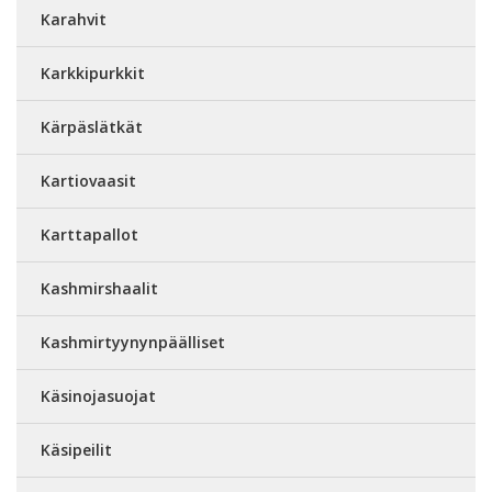
Karahvit
Karkkipurkkit
Kärpäslätkät
Kartiovaasit
Karttapallot
Kashmirshaalit
Kashmirtyynynpäälliset
Käsinojasuojat
Käsipeilit