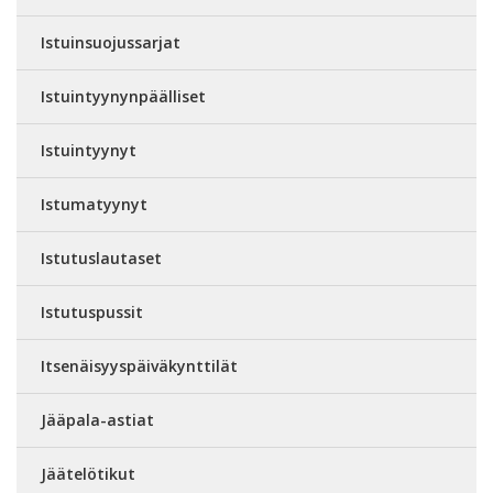
Istuinsuojussarjat
Istuintyynynpäälliset
Istuintyynyt
Istumatyynyt
Istutuslautaset
Istutuspussit
Itsenäisyyspäiväkynttilät
Jääpala-astiat
Jäätelötikut