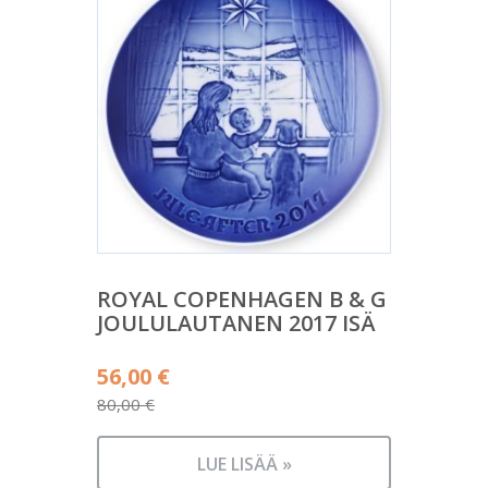
ROYAL COPENHAGEN B & G
JOULULAUTANEN 2017 ISÄ
Alkuperäinen
56,00
€
hinta
80,00
€
Nykyinen
oli:
hinta
80,00 €.
LUE LISÄÄ »