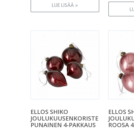
Nykyine
oli:
LUE LISÄÄ »
hinta
12,95 €.
L
on:
6,47 €.
ELLOS SHIKO
ELLOS S
JOULUKUUSENKORISTE
JOULUK
PUNAINEN 4-PAKKAUS
ROOSA 4