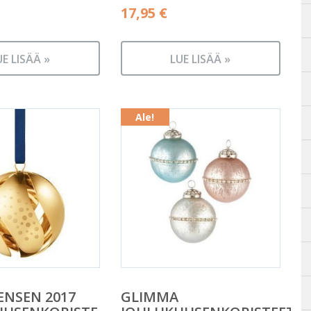
17,95
€
UE LISÄÄ »
LUE LISÄÄ »
Ale!
ENSEN 2017
GLIMMA