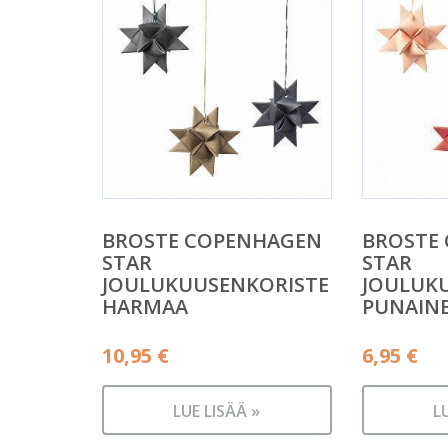
BROSTE COPENHAGEN
BROSTE
STAR
STAR
JOULUKUUSENKORISTE
JOULUK
HARMAA
PUNAIN
10,95
€
6,95
€
LUE LISÄÄ »
L