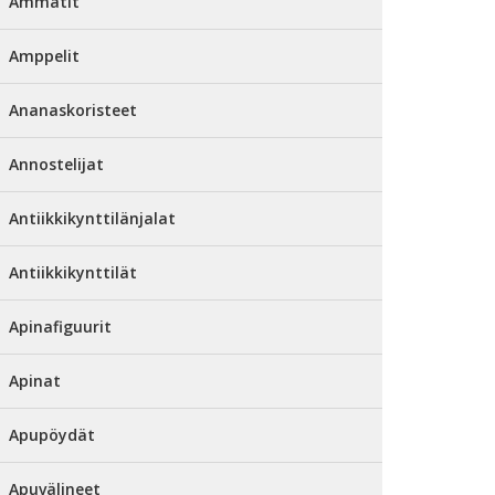
Ammatit
Amppelit
Ananaskoristeet
Annostelijat
Antiikkikynttilänjalat
Antiikkikynttilät
Apinafiguurit
Apinat
Apupöydät
Apuvälineet