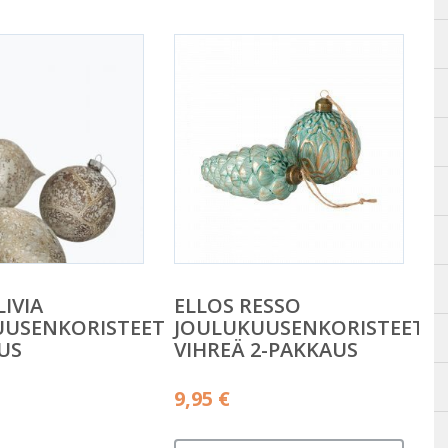
IVIA
ELLOS RESSO
UUSENKORISTEET
JOULUKUUSENKORISTEET
US
VIHREÄ 2-PAKKAUS
äinen
9,95
€