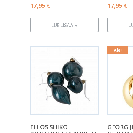
17,95
€
17,95
€
LUE LISÄÄ »
L
Ale!
ELLOS SHIKO
GEORG J