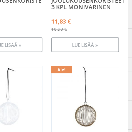
UUSENKORISTE
JOULUKUUSENKORISTEET
3 KPL MONIVÄRINEN
äinen
Alkuperäinen
11,83
€
hinta
16,90
€
n
Nykyinen
oli:
hinta
UE LISÄÄ »
16,90 €.
LUE LISÄÄ »
on:
11,83 €.
Ale!