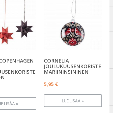
 COPENHAGEN
CORNELIA
JOULUKUUSENKORISTE
UUSENKORISTE
MARIININSININEN
EN
5,95
€
LUE LISÄÄ »
UE LISÄÄ »