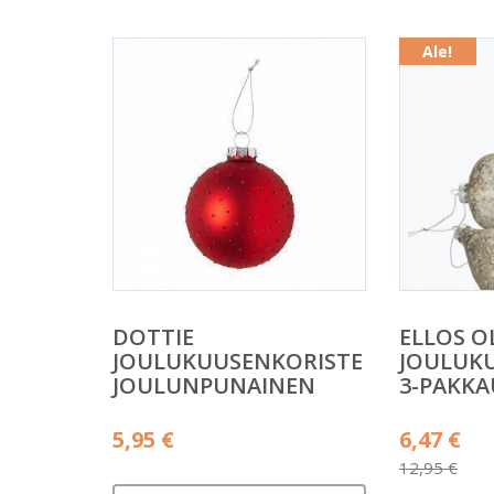
Ale!
DOTTIE
ELLOS OL
JOULUKUUSENKORISTE
JOULUK
JOULUNPUNAINEN
3-PAKKA
Alkuper
5,95
€
6,47
€
hinta
12,95
€