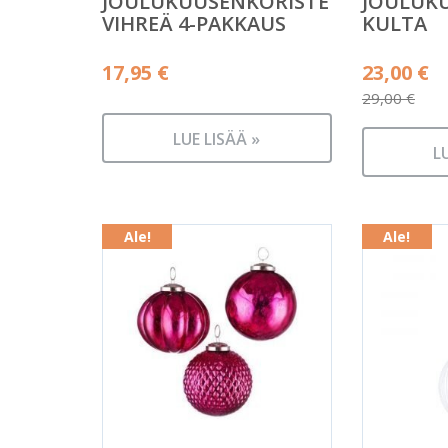
JOULUKUUSENKORISTE
JOULUK
VIHREÄ 4-PAKKAUS
KULTA
Alkuper
17,95
€
23,00
€
hinta
29,00
€
Nykyine
oli:
LUE LISÄÄ »
hinta
29,00 €.
L
on:
23,00 €.
Ale!
Ale!