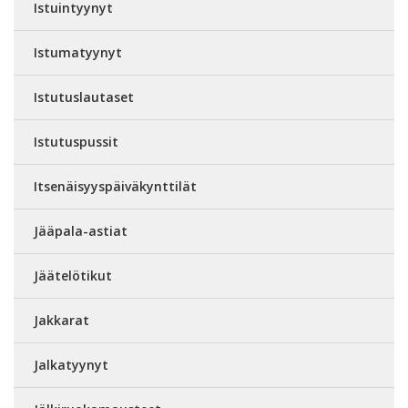
Istuintyynyt
Istumatyynyt
Istutuslautaset
Istutuspussit
Itsenäisyyspäiväkynttilät
Jääpala-astiat
Jäätelötikut
Jakkarat
Jalkatyynyt