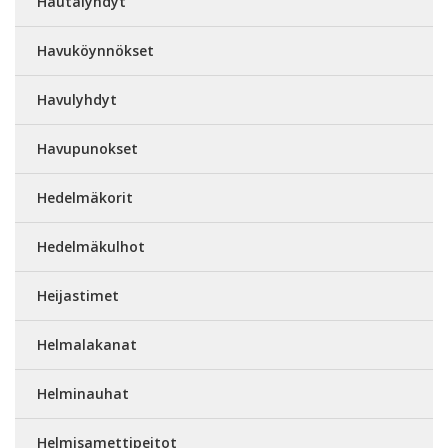
Hautalyhdyt
Havuköynnökset
Havulyhdyt
Havupunokset
Hedelmäkorit
Hedelmäkulhot
Heijastimet
Helmalakanat
Helminauhat
Helmisamettipeitot