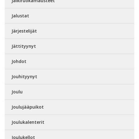
Jälkiruokamausteet
Jalustat
Järjestelijät
Jättityynyt
Johdot
Jouhityynyt
Joulu
Joulujääpuikot
Joulukalenterit
Joulukellot