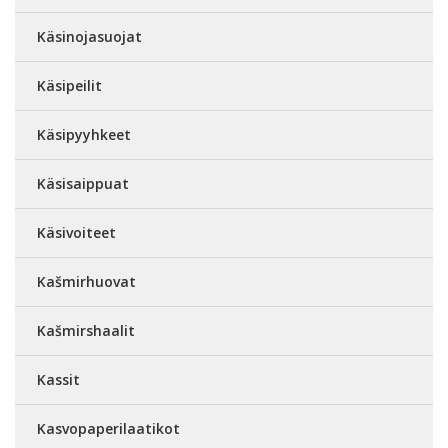
Käsinojasuojat
Käsipeilit
Käsipyyhkeet
Käsisaippuat
Käsivoiteet
Kašmirhuovat
Kašmirshaalit
Kassit
Kasvopaperilaatikot