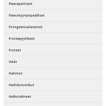
Fleecepeitteet
Fleecetyynynpäälliset
Fotogeenivalaisimet
Froteepyyhkeet
Froteet
Häät
Hahmot
Haihdutustikut
Halkotelineet