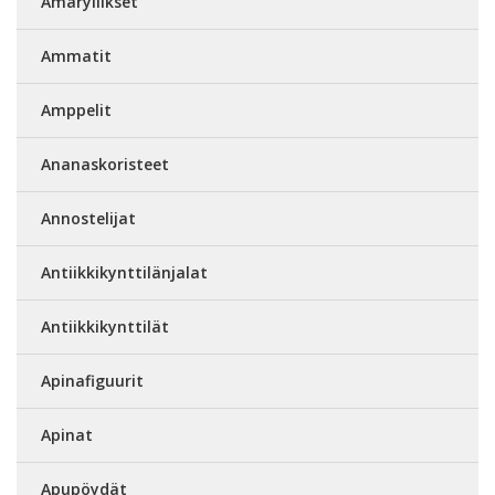
Amaryllikset
Ammatit
Amppelit
Ananaskoristeet
Annostelijat
Antiikkikynttilänjalat
Antiikkikynttilät
Apinafiguurit
Apinat
Apupöydät