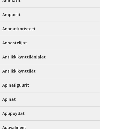
Ammatit
Amppelit
Ananaskoristeet
Annostelijat
Antiikkikynttilänjalat
Antiikkikynttilät
Apinafiguurit
Apinat
Apupöydät
Apuvälineet