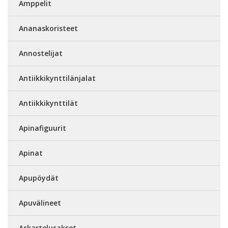
Amppelit
Ananaskoristeet
Annostelijat
Antiikkikynttilänjalat
Antiikkikynttilät
Apinafiguurit
Apinat
Apupöydät
Apuvälineet
Askartelusakset