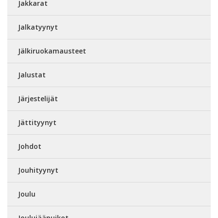
Jakkarat
Jalkatyynyt
Jälkiruokamausteet
Jalustat
Järjestelijät
Jättityynyt
Johdot
Jouhityynyt
Joulu
Joulujääpuikot