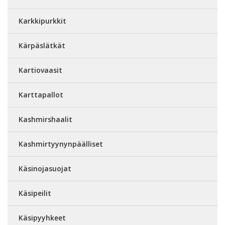
Karkkipurkkit
Kärpäslätkät
Kartiovaasit
Karttapallot
Kashmirshaalit
Kashmirtyynynpäälliset
Käsinojasuojat
Käsipeilit
Käsipyyhkeet