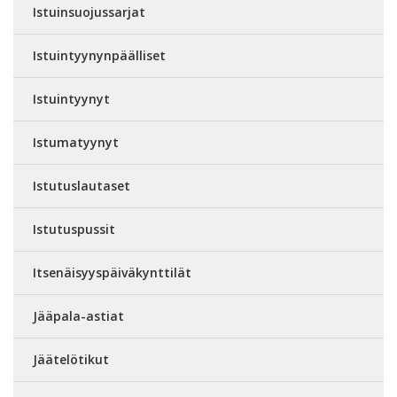
Istuinsuojussarjat
Istuintyynynpäälliset
Istuintyynyt
Istumatyynyt
Istutuslautaset
Istutuspussit
Itsenäisyyspäiväkynttilät
Jääpala-astiat
Jäätelötikut