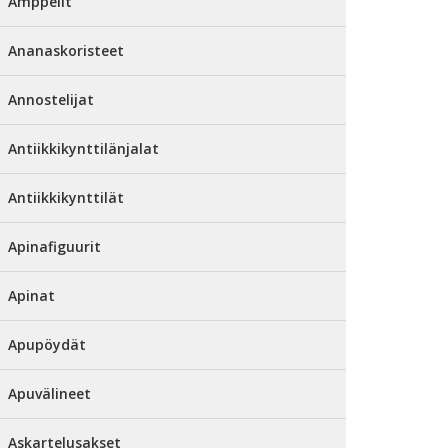
Amppelit
Ananaskoristeet
Annostelijat
Antiikkikynttilänjalat
Antiikkikynttilät
Apinafiguurit
Apinat
Apupöydät
Apuvälineet
Askartelusakset