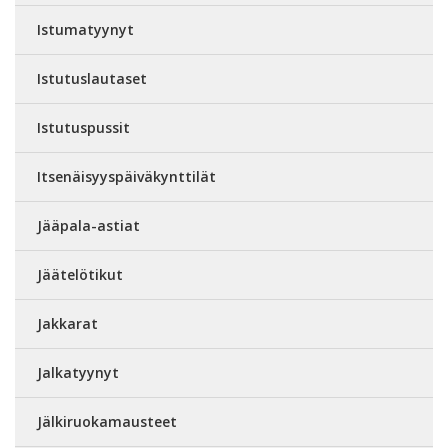
Istumatyynyt
Istutuslautaset
Istutuspussit
Itsenäisyyspäiväkynttilät
Jääpala-astiat
Jäätelötikut
Jakkarat
Jalkatyynyt
Jälkiruokamausteet