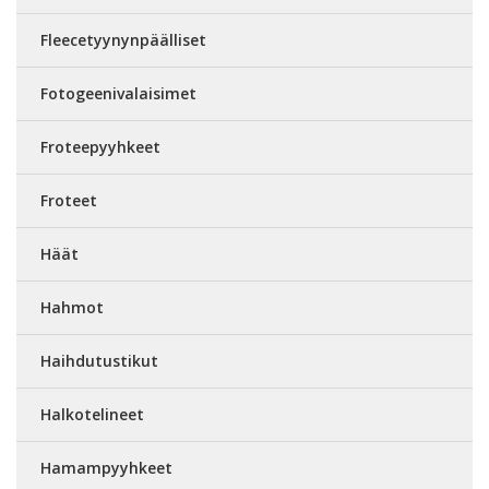
Fleecetyynynpäälliset
Fotogeenivalaisimet
Froteepyyhkeet
Froteet
Häät
Hahmot
Haihdutustikut
Halkotelineet
Hamampyyhkeet