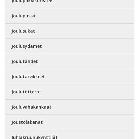
Joulupukkikoristeet
Joulupussit
Joulusukat
Joulusydämet
Joulutähdet
Joulutarvikkeet
Joulutötteröt
Jouluvahakankaat
Joustolakanat
Juhlakruunukynttilät