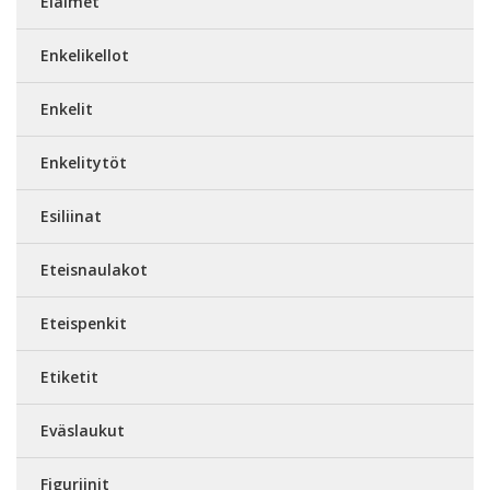
Eläimet
Enkelikellot
Enkelit
Enkelitytöt
Esiliinat
Eteisnaulakot
Eteispenkit
Etiketit
Eväslaukut
Figuriinit