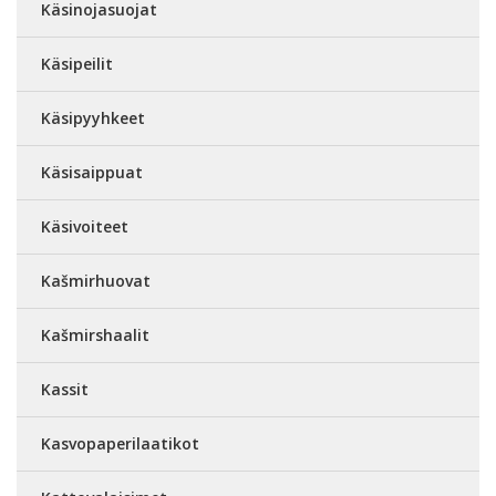
Käsinojasuojat
Käsipeilit
Käsipyyhkeet
Käsisaippuat
Käsivoiteet
Kašmirhuovat
Kašmirshaalit
Kassit
Kasvopaperilaatikot