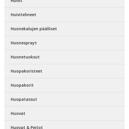
Huivit
Huivitelineet
Huonekalujen päälliset
Huonesprayt
Huonetuoksut
Huopakoristeet
Huopakorit
Huopatassut
Huovat
Huovat & Peitot