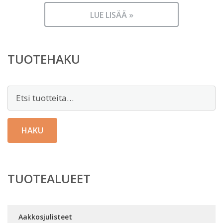
Nykyinen
oli:
hinta
32,00 €.
LUE LISÄÄ »
on:
19,95 €.
TUOTEHAKU
Etsi:
HAKU
TUOTEALUEET
Aakkosjulisteet