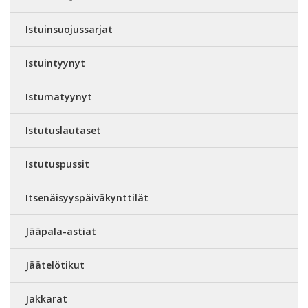
Istuinsuojussarjat
Istuintyynyt
Istumatyynyt
Istutuslautaset
Istutuspussit
Itsenäisyyspäiväkynttilät
Jääpala-astiat
Jäätelötikut
Jakkarat