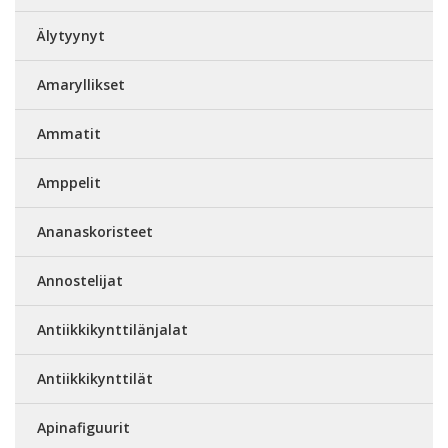
Älytyynyt
Amaryllikset
Ammatit
Amppelit
Ananaskoristeet
Annostelijat
Antiikkikynttilänjalat
Antiikkikynttilät
Apinafiguurit