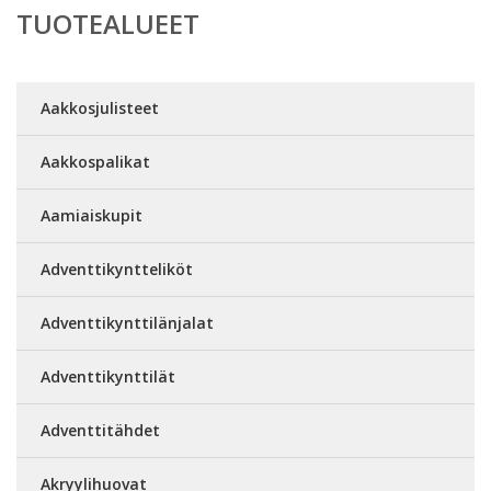
TUOTEALUEET
Aakkosjulisteet
Aakkospalikat
Aamiaiskupit
Adventtikyntteliköt
Adventtikynttilänjalat
Adventtikynttilät
Adventtitähdet
Akryylihuovat