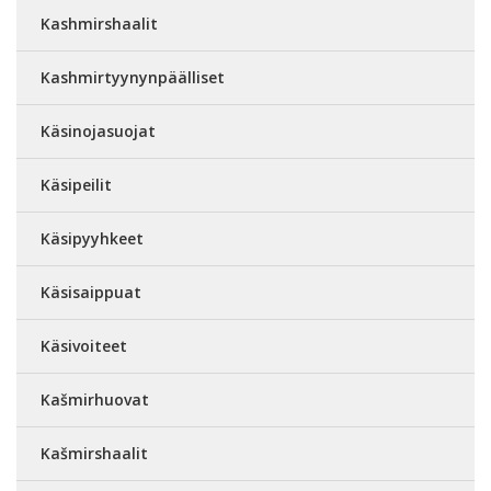
Kashmirshaalit
Kashmirtyynynpäälliset
Käsinojasuojat
Käsipeilit
Käsipyyhkeet
Käsisaippuat
Käsivoiteet
Kašmirhuovat
Kašmirshaalit