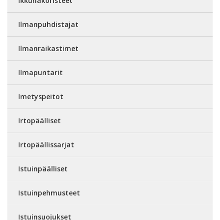
Ikkunakoristeet
Ilmanpuhdistajat
Ilmanraikastimet
Ilmapuntarit
Imetyspeitot
Irtopäälliset
Irtopäällissarjat
Istuinpäälliset
Istuinpehmusteet
Istuinsuojukset