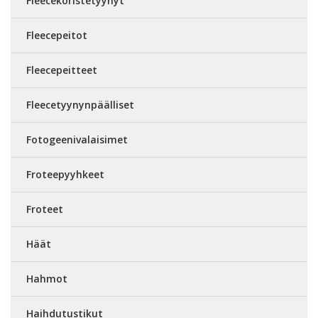
Fleecekoristetyynyt
Fleecepeitot
Fleecepeitteet
Fleecetyynynpäälliset
Fotogeenivalaisimet
Froteepyyhkeet
Froteet
Häät
Hahmot
Haihdutustikut