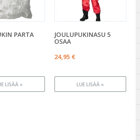
KIN PARTA
JOULUPUKINASU 5
OSAA
24,95
€
UE LISÄÄ »
LUE LISÄÄ »