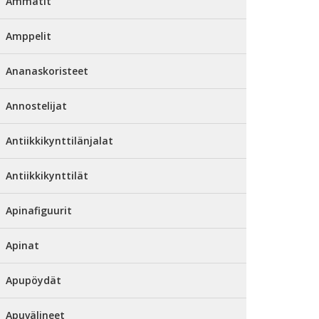
Ammatit
Amppelit
Ananaskoristeet
Annostelijat
Antiikkikynttilänjalat
Antiikkikynttilät
Apinafiguurit
Apinat
Apupöydät
Apuvälineet