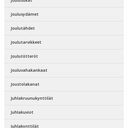
Joulusukat
Joulusydämet
Joulutähdet
Joulutarvikkeet
Joulutötteröt
Jouluvahakankaat
Joustolakanat
Juhlakruunukynttilät
Juhlakuviot
Juhlakynttilät