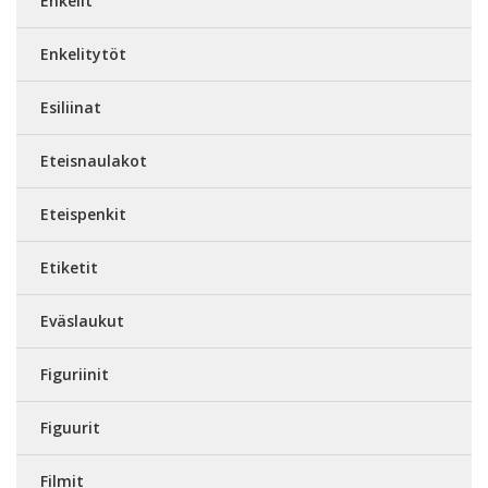
Enkelit
Enkelitytöt
Esiliinat
Eteisnaulakot
Eteispenkit
Etiketit
Eväslaukut
Figuriinit
Figuurit
Filmit