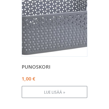
PUNOSKORI
1,00
€
LUE LISÄÄ »