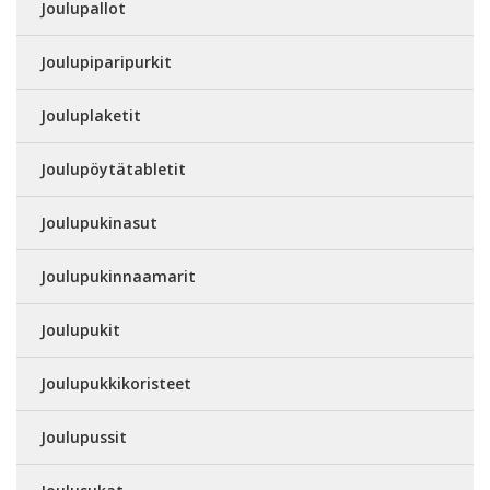
Joulupallot
Joulupiparipurkit
Jouluplaketit
Joulupöytätabletit
Joulupukinasut
Joulupukinnaamarit
Joulupukit
Joulupukkikoristeet
Joulupussit