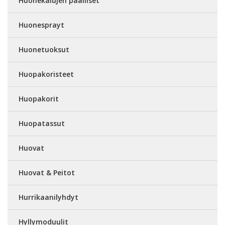
Huonekalujen päälliset
Huonesprayt
Huonetuoksut
Huopakoristeet
Huopakorit
Huopatassut
Huovat
Huovat & Peitot
Hurrikaanilyhdyt
Hyllymoduulit