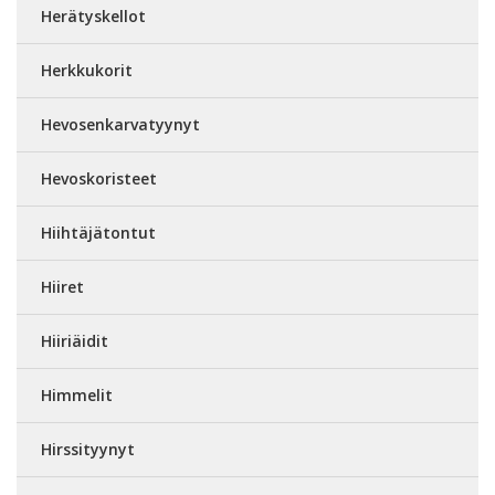
Herätyskellot
Herkkukorit
Hevosenkarvatyynyt
Hevoskoristeet
Hiihtäjätontut
Hiiret
Hiiriäidit
Himmelit
Hirssityynyt