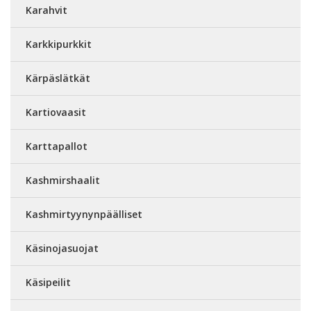
Karahvit
Karkkipurkkit
Kärpäslätkät
Kartiovaasit
Karttapallot
Kashmirshaalit
Kashmirtyynynpäälliset
Käsinojasuojat
Käsipeilit