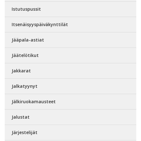
Istutuspussit
Itsenäisyyspäiväkynttilät
Jääpala-astiat
Jäätelötikut
Jakkarat
Jalkatyynyt
Jälkiruokamausteet
Jalustat
Järjestelijät