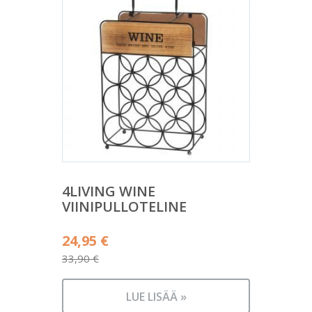
4LIVING WINE
VIINIPULLOTELINE
Alkuperäinen
24,95
€
hinta
33,90
€
Nykyinen
oli:
hinta
33,90 €.
LUE LISÄÄ »