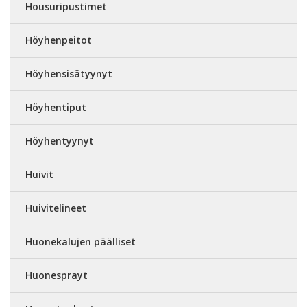
Housuripustimet
Höyhenpeitot
Höyhensisätyynyt
Höyhentiput
Höyhentyynyt
Huivit
Huivitelineet
Huonekalujen päälliset
Huonesprayt