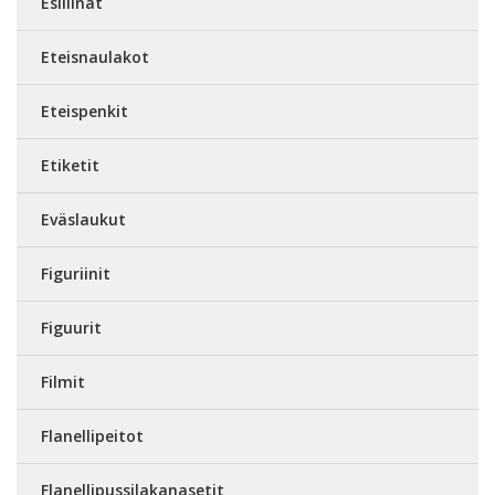
Esiliinat
Eteisnaulakot
Eteispenkit
Etiketit
Eväslaukut
Figuriinit
Figuurit
Filmit
Flanellipeitot
Flanellipussilakanasetit