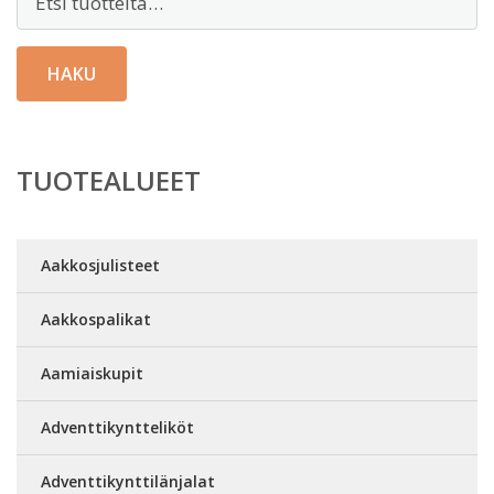
HAKU
TUOTEALUEET
Aakkosjulisteet
Aakkospalikat
Aamiaiskupit
Adventtikyntteliköt
Adventtikynttilänjalat