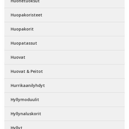
Huonetuoksut
Huopakoristeet
Huopakorit
Huopatassut
Huovat
Huovat & Peitot
Hurrikaanilyhdyt
Hyllymoduulit
Hyllynaluskorit
Hyllyt