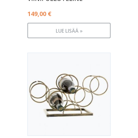
149,00
€
LUE LISÄÄ »