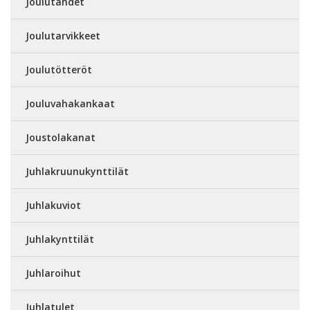
Joulutähdet
Joulutarvikkeet
Joulutötteröt
Jouluvahakankaat
Joustolakanat
Juhlakruunukynttilät
Juhlakuviot
Juhlakynttilät
Juhlaroihut
Juhlatulet