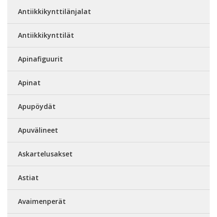
Antiikkikynttilänjalat
Antiikkikynttilät
Apinafiguurit
Apinat
Apupöydät
Apuvälineet
Askartelusakset
Astiat
Avaimenperät