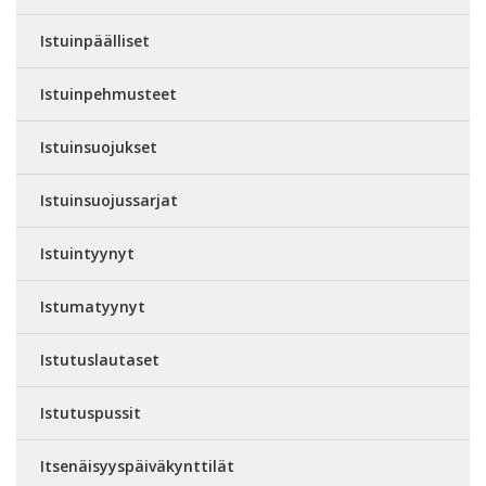
Istuinpäälliset
Istuinpehmusteet
Istuinsuojukset
Istuinsuojussarjat
Istuintyynyt
Istumatyynyt
Istutuslautaset
Istutuspussit
Itsenäisyyspäiväkynttilät