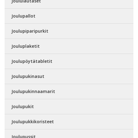
Joululautaset
Joulupallot
Joulupiparipurkit
Jouluplaketit
Joulupöytätabletit
Joulupukinasut
Joulupukinnaamarit
Joulupukit
Joulupukkikoristeet
Joulupussit