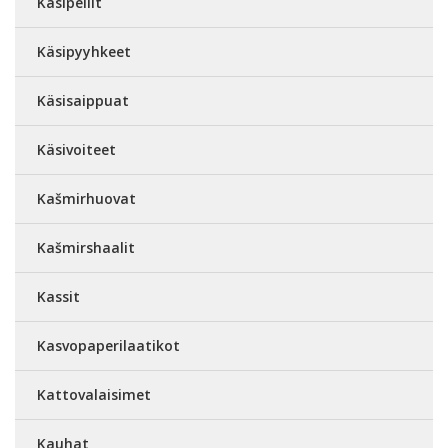
Käsipeilit
Käsipyyhkeet
Käsisaippuat
Käsivoiteet
Kašmirhuovat
Kašmirshaalit
Kassit
Kasvopaperilaatikot
Kattovalaisimet
Kauhat