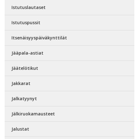
Istutuslautaset
Istutuspussit
Itsenäisyyspäiväkynttilät
Jääpala-astiat
Jäätelötikut
Jakkarat
Jalkatyynyt
Jälkiruokamausteet
Jalustat