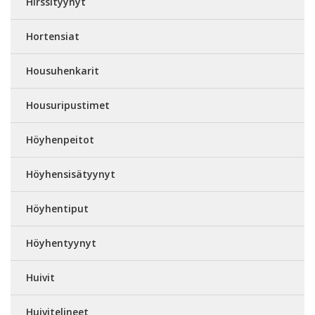
Hirssityynyt
Hortensiat
Housuhenkarit
Housuripustimet
Höyhenpeitot
Höyhensisätyynyt
Höyhentiput
Höyhentyynyt
Huivit
Huivitelineet