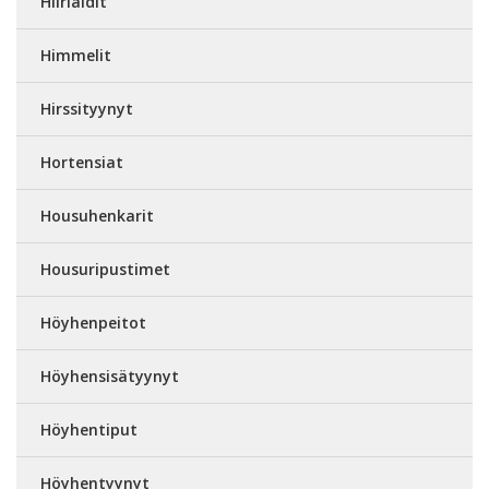
Hiiriäidit
Himmelit
Hirssityynyt
Hortensiat
Housuhenkarit
Housuripustimet
Höyhenpeitot
Höyhensisätyynyt
Höyhentiput
Höyhentyynyt