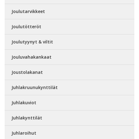
Joulutarvikkeet
Joulutötteröt
Joulutyynyt & viltit
Jouluvahakankaat
Joustolakanat
Juhlakruunukynttilät
Juhlakuviot
Juhlakynttilät
Juhlaroihut