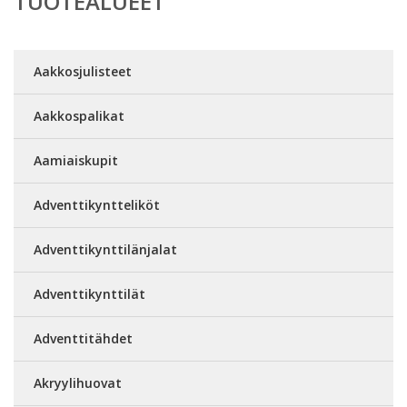
TUOTEALUEET
Aakkosjulisteet
Aakkospalikat
Aamiaiskupit
Adventtikyntteliköt
Adventtikynttilänjalat
Adventtikynttilät
Adventtitähdet
Akryylihuovat