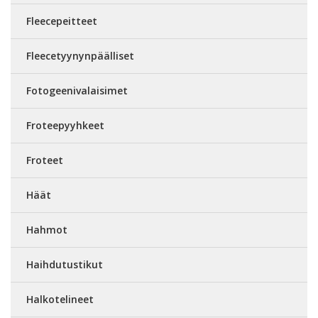
Fleecepeitteet
Fleecetyynynpäälliset
Fotogeenivalaisimet
Froteepyyhkeet
Froteet
Häät
Hahmot
Haihdutustikut
Halkotelineet