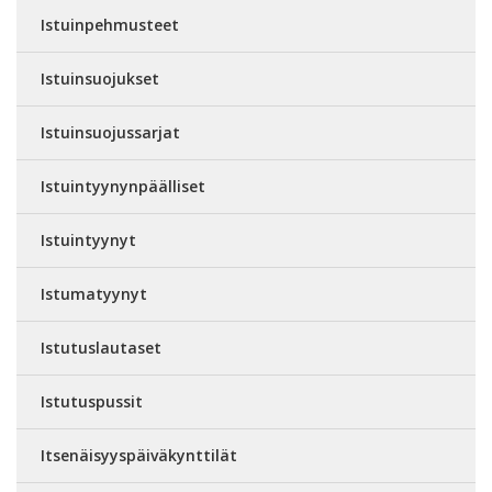
Istuinpehmusteet
Istuinsuojukset
Istuinsuojussarjat
Istuintyynynpäälliset
Istuintyynyt
Istumatyynyt
Istutuslautaset
Istutuspussit
Itsenäisyyspäiväkynttilät