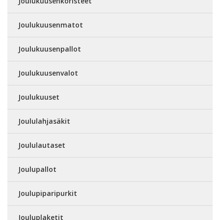
Joulukuusenkoristeet
Joulukuusenmatot
Joulukuusenpallot
Joulukuusenvalot
Joulukuuset
Joululahjasäkit
Joululautaset
Joulupallot
Joulupiparipurkit
Jouluplaketit