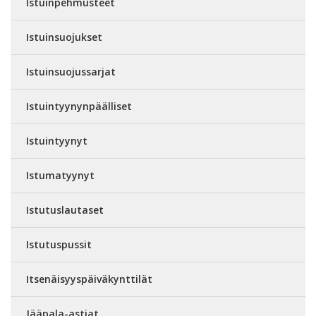
Istuinpehmusteet
Istuinsuojukset
Istuinsuojussarjat
Istuintyynynpäälliset
Istuintyynyt
Istumatyynyt
Istutuslautaset
Istutuspussit
Itsenäisyyspäiväkynttilät
Jääpala-astiat