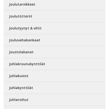
Joulutarvikkeet
Joulutötteröt
Joulutyynyt & viltit
Jouluvahakankaat
Joustolakanat
Juhlakruunukynttilät
Juhlakuviot
Juhlakynttilät
Juhlaroihut