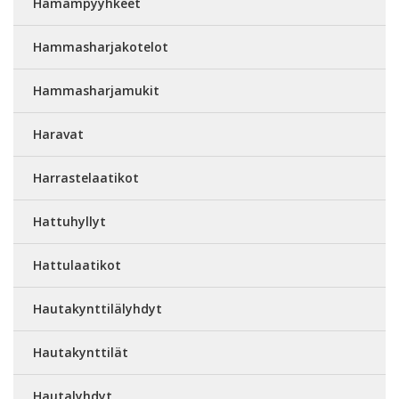
Hamampyyhkeet
Hammasharjakotelot
Hammasharjamukit
Haravat
Harrastelaatikot
Hattuhyllyt
Hattulaatikot
Hautakynttilälyhdyt
Hautakynttilät
Hautalyhdyt