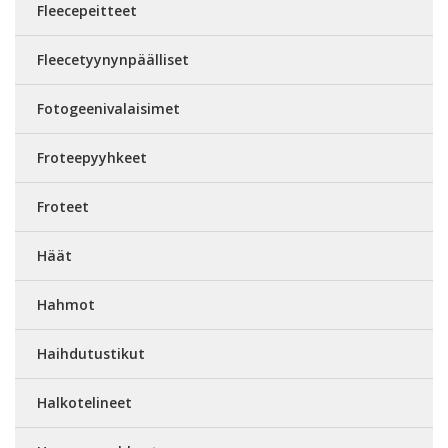
Fleecepeitteet
Fleecetyynynpäälliset
Fotogeenivalaisimet
Froteepyyhkeet
Froteet
Häät
Hahmot
Haihdutustikut
Halkotelineet