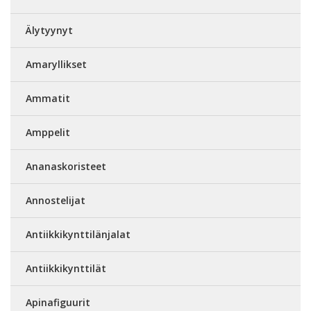
Älytyynyt
Amaryllikset
Ammatit
Amppelit
Ananaskoristeet
Annostelijat
Antiikkikynttilänjalat
Antiikkikynttilät
Apinafiguurit