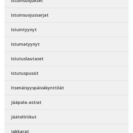
Istuinsuojukset
Istuinsuojussarjat
Istuintyynyt
Istumatyynyt
Istutuslautaset
Istutuspussit
Itsenäisyyspäiväkynttilät
Jääpala-astiat
Jäätelötikut
Jakkarat