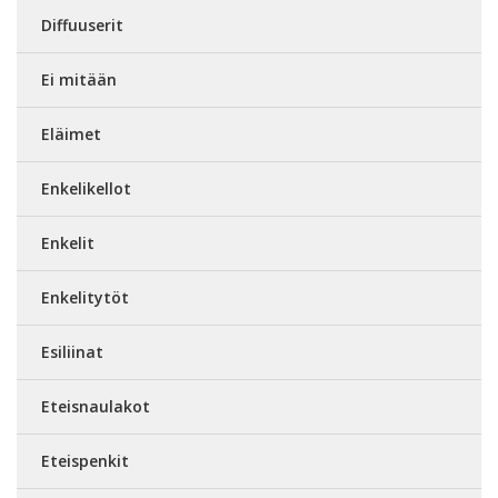
Diffuuserit
Ei mitään
Eläimet
Enkelikellot
Enkelit
Enkelitytöt
Esiliinat
Eteisnaulakot
Eteispenkit