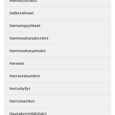
Haihdutustikut
Halkotelineet
Hamampyyhkeet
Hammasharjakotelot
Hammasharjamukit
Haravat
Harrastelaatikot
Hattuhyllyt
Hattulaatikot
Hautakynttilälyhdyt