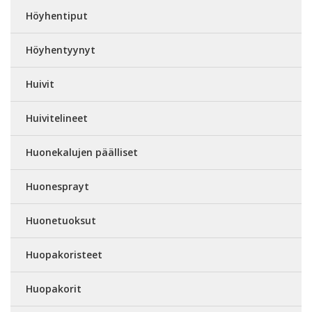
Höyhentiput
Höyhentyynyt
Huivit
Huivitelineet
Huonekalujen päälliset
Huonesprayt
Huonetuoksut
Huopakoristeet
Huopakorit