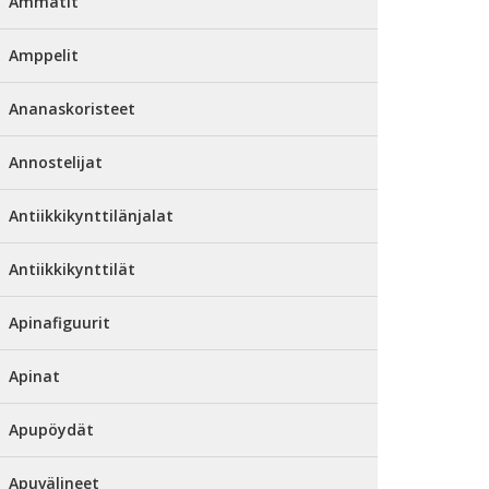
Ammatit
Amppelit
Ananaskoristeet
Annostelijat
Antiikkikynttilänjalat
Antiikkikynttilät
Apinafiguurit
Apinat
Apupöydät
Apuvälineet