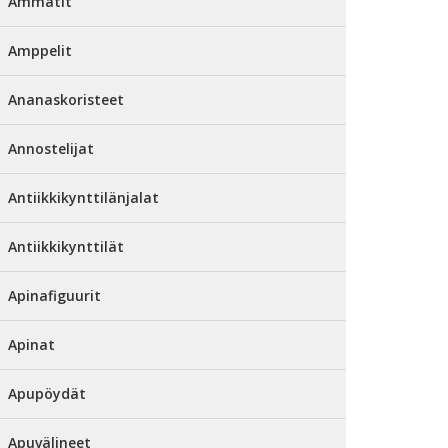
Ammatit
Amppelit
Ananaskoristeet
Annostelijat
Antiikkikynttilänjalat
Antiikkikynttilät
Apinafiguurit
Apinat
Apupöydät
Apuvälineet