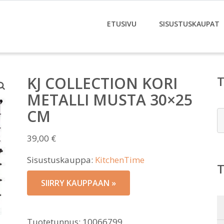
ETUSIVU
SISUSTUSKAUPAT
KJ COLLECTION KORI
METALLI MUSTA 30×25
CM
E
39,00
€
Sisustuskauppa:
KitchenTime
SIIRRY KAUPPAAN »
Tuotetunnus:
10066799