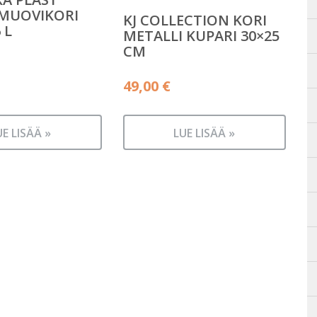
MUOVIKORI
KJ COLLECTION KORI
 L
METALLI KUPARI 30×25
CM
49,00
€
UE LISÄÄ »
LUE LISÄÄ »