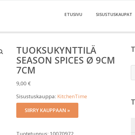
ETUSIVU
SISUSTUSKAUPAT
TUOKSUKYNTTILÄ
SEASON SPICES Ø 9CM
7CM
E
9,00
€
Sisustuskauppa:
KitchenTime
SIIRRY KAUPPAAN »
Tuotetunnus:
10070972