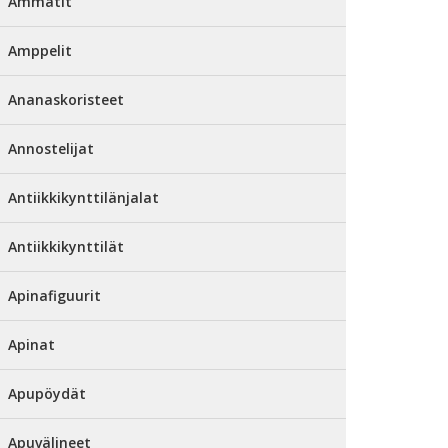
Ammatit
Amppelit
Ananaskoristeet
Annostelijat
Antiikkikynttilänjalat
Antiikkikynttilät
Apinafiguurit
Apinat
Apupöydät
Apuvälineet