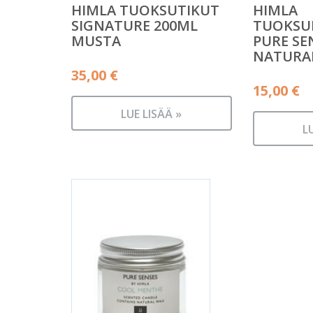
HIMLA TUOKSUTIKUT
HIMLA
SIGNATURE 200ML
TUOKSU
MUSTA
PURE SE
NATURAL
35,00
€
15,00
€
LUE LISÄÄ »
L