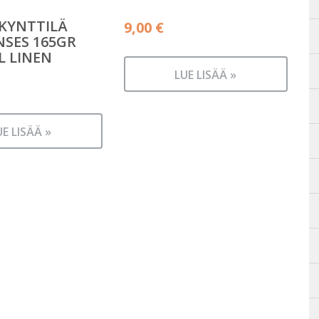
KYNTTILÄ
9,00
€
NSES 165GR
 LINEN
LUE LISÄÄ »
UE LISÄÄ »