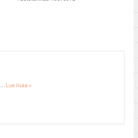
cm…
Lue lisää »