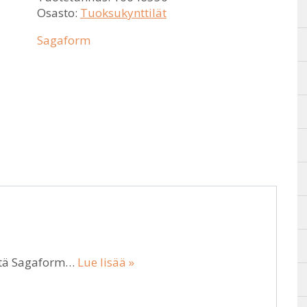
Osasto:
Tuoksukynttilät
Sagaform
iltä Sagaform…
Lue lisää »