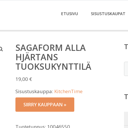
ETUSIVU
SISUSTUSKAUPAT
SAGAFORM ALLA
HJÄRTANS
TUOKSUKYNTTILÄ
E
19,00
€
Sisustuskauppa:
KitchenTime
SIIRRY KAUPPAAN »
Tuotetunnus:
10046550