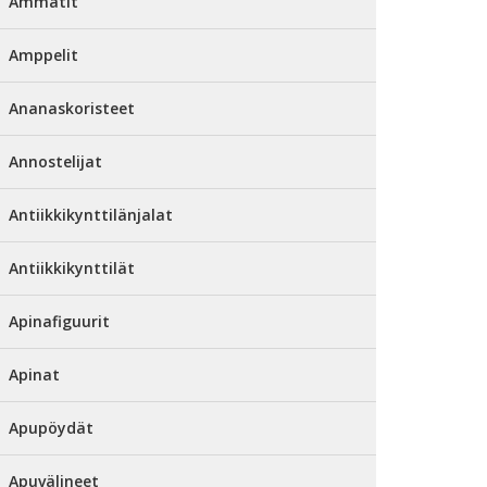
Ammatit
Amppelit
Ananaskoristeet
Annostelijat
Antiikkikynttilänjalat
Antiikkikynttilät
Apinafiguurit
Apinat
Apupöydät
Apuvälineet