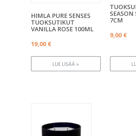
TUOKSU
SEASON 
HIMLA PURE SENSES
7CM
TUOKSUTIKUT
VANILLA ROSE 100ML
9,00
€
19,00
€
LUE LISÄÄ »
L