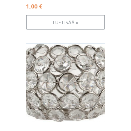
1,00
€
LUE LISÄÄ »