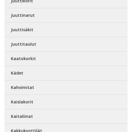
Juuttikorit
Juuttinarut
Juuttisäkit
Juuttitaulut
Kaatokorkit
Kädet
Kahvimitat
Kaislakorit
Kaitaliinat
Kakkukynttilät