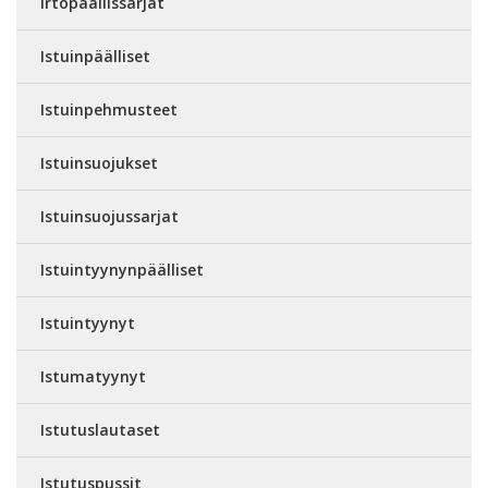
Irtopäällissarjat
Istuinpäälliset
Istuinpehmusteet
Istuinsuojukset
Istuinsuojussarjat
Istuintyynynpäälliset
Istuintyynyt
Istumatyynyt
Istutuslautaset
Istutuspussit