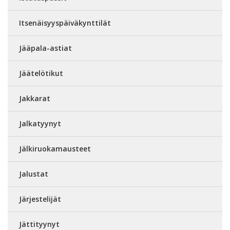
Itsenäisyyspäiväkynttilät
Jääpala-astiat
Jäätelötikut
Jakkarat
Jalkatyynyt
Jälkiruokamausteet
Jalustat
Järjestelijät
Jättityynyt