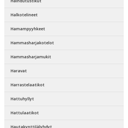
Haihdutustikut
Halkotelineet
Hamampyyhkeet
Hammasharjakotelot
Hammasharjamukit
Haravat
Harrastelaatikot
Hattuhyllyt
Hattulaatikot
Hautakynttilälyhdyt