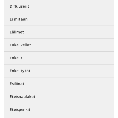
Diffuuserit
Ei mitään
Eläimet
Enkelikellot
Enkelit
Enkelitytöt
Esiliinat
Eteisnaulakot
Eteispenkit