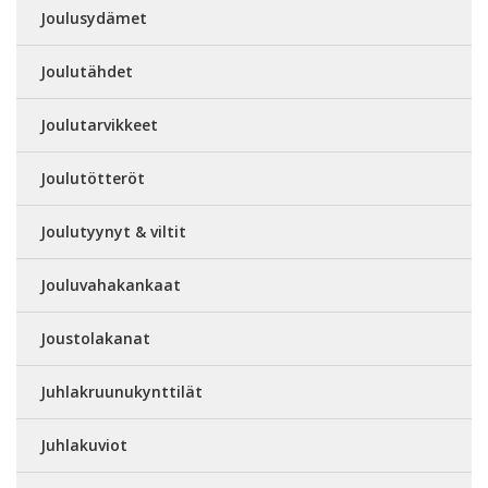
Joulusydämet
Joulutähdet
Joulutarvikkeet
Joulutötteröt
Joulutyynyt & viltit
Jouluvahakankaat
Joustolakanat
Juhlakruunukynttilät
Juhlakuviot