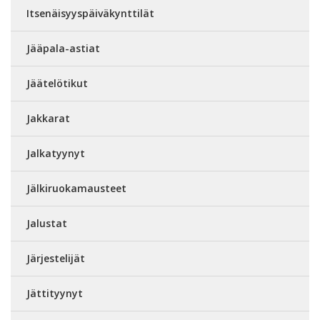
Itsenäisyyspäiväkynttilät
Jääpala-astiat
Jäätelötikut
Jakkarat
Jalkatyynyt
Jälkiruokamausteet
Jalustat
Järjestelijät
Jättityynyt