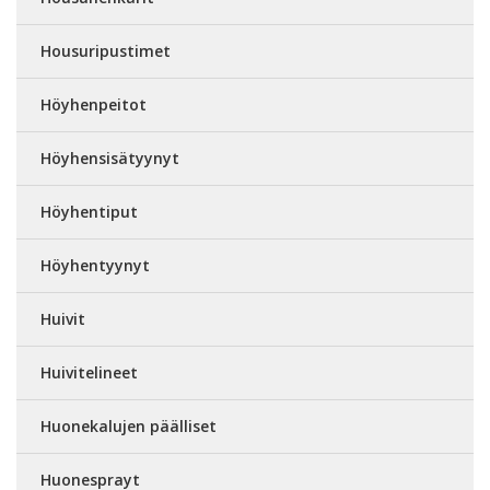
Housuripustimet
Höyhenpeitot
Höyhensisätyynyt
Höyhentiput
Höyhentyynyt
Huivit
Huivitelineet
Huonekalujen päälliset
Huonesprayt