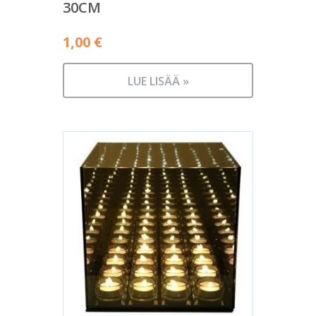
30CM
1,00
€
LUE LISÄÄ »