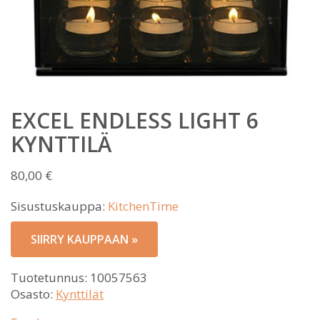
EXCEL ENDLESS LIGHT 6
KYNTTILÄ
80,00
€
Sisustuskauppa:
KitchenTime
SIIRRY KAUPPAAN »
Tuotetunnus:
10057563
Osasto:
Kynttilät