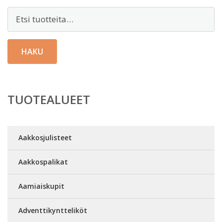
Etsi:
HAKU
TUOTEALUEET
Aakkosjulisteet
Aakkospalikat
Aamiaiskupit
Adventtikyntteliköt