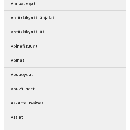
Annostelijat
Antiikkikynttilänjalat
Antiikkikynttilät
Apinafiguurit
Apinat
Apupöydät
Apuvälineet
Askartelusakset
Astiat