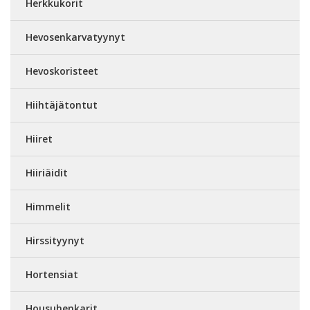
Herkkukorit
Hevosenkarvatyynyt
Hevoskoristeet
Hiihtäjätontut
Hiiret
Hiiriäidit
Himmelit
Hirssityynyt
Hortensiat
Housuhenkarit