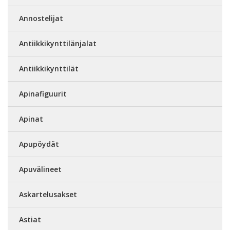
Annostelijat
Antiikkikynttilänjalat
Antiikkikynttilät
Apinafiguurit
Apinat
Apupöydät
Apuvälineet
Askartelusakset
Astiat