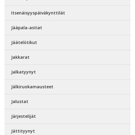
Itsenäisyyspäiväkynttilät
Jääpala-astiat
Jäätelötikut
Jakkarat
Jalkatyynyt
Jälkiruokamausteet
Jalustat
Järjestelijät
Jättityynyt