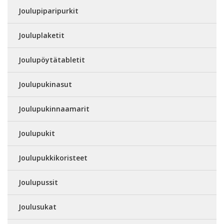
Joulupiparipurkit
Jouluplaketit
Joulupöytätabletit
Joulupukinasut
Joulupukinnaamarit
Joulupukit
Joulupukkikoristeet
Joulupussit
Joulusukat