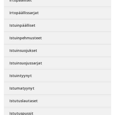
Irtopäälliset
Irtopäällissarjat
Istuinpäälliset
Istuinpehmusteet
Istuinsuojukset
Istuinsuojussarjat
Istuintyynyt
Istumatyynyt
Istutuslautaset
Istutuspussit