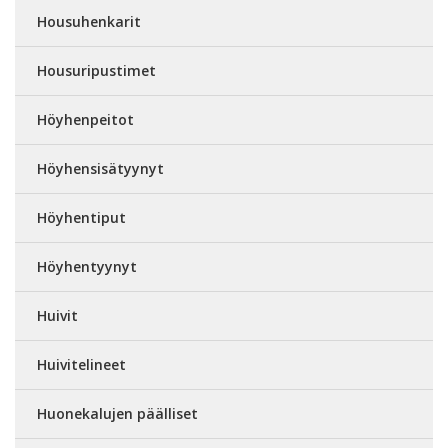
Housuhenkarit
Housuripustimet
Höyhenpeitot
Höyhensisätyynyt
Höyhentiput
Höyhentyynyt
Huivit
Huivitelineet
Huonekalujen päälliset