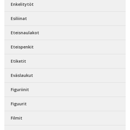
Enkelitytöt
Esiliinat
Eteisnaulakot
Eteispenkit
Etiketit
Eväslaukut
Figuriinit
Figuurit
Filmit