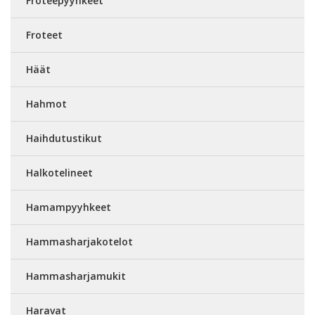
Froteepyyhkeet
Froteet
Häät
Hahmot
Haihdutustikut
Halkotelineet
Hamampyyhkeet
Hammasharjakotelot
Hammasharjamukit
Haravat