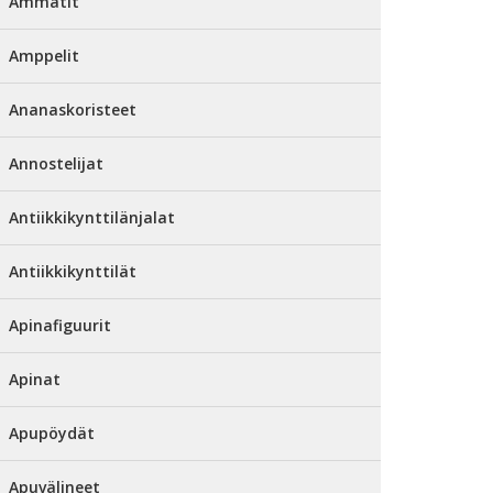
Ammatit
Amppelit
Ananaskoristeet
Annostelijat
Antiikkikynttilänjalat
Antiikkikynttilät
Apinafiguurit
Apinat
Apupöydät
Apuvälineet