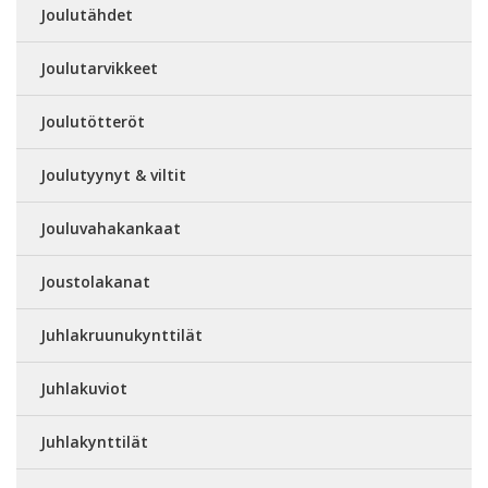
Joulutähdet
Joulutarvikkeet
Joulutötteröt
Joulutyynyt & viltit
Jouluvahakankaat
Joustolakanat
Juhlakruunukynttilät
Juhlakuviot
Juhlakynttilät