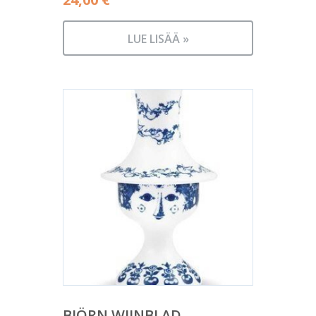
LUE LISÄÄ »
BJÖRN WIINBLAD