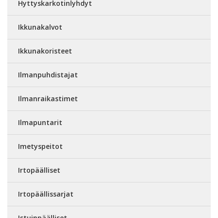
Hyttyskarkotinlyhdyt
Ikkunakalvot
Ikkunakoristeet
Ilmanpuhdistajat
Ilmanraikastimet
Ilmapuntarit
Imetyspeitot
Irtopäälliset
Irtopäällissarjat
Istuinpäälliset