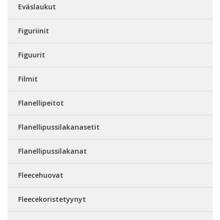
Eväslaukut
Figuriinit
Figuurit
Filmit
Flanellipeitot
Flanellipussilakanasetit
Flanellipussilakanat
Fleecehuovat
Fleecekoristetyynyt