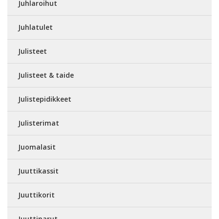
Juhlaroihut
Juhlatulet
Julisteet
Julisteet & taide
Julistepidikkeet
Julisterimat
Juomalasit
Juuttikassit
Juuttikorit
Juuttinarut