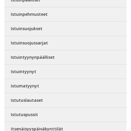
Istuinpehmusteet
Istuinsuojukset
Istuinsuojussarjat
Istuintyynynpäälliset
Istuintyynyt
Istumatyynyt
Istutuslautaset
Istutuspussit
Itsenäisyyspäiväkynttilät