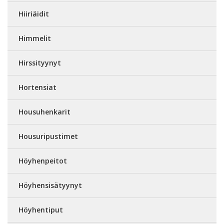
Hiiriäidit
Himmelit
Hirssityynyt
Hortensiat
Housuhenkarit
Housuripustimet
Höyhenpeitot
Höyhensisätyynyt
Höyhentiput