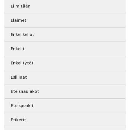
Ei mitään
Eläimet
Enkelikellot
Enkelit
Enkelitytöt
Esiliinat
Eteisnaulakot
Eteispenkit
Etiketit