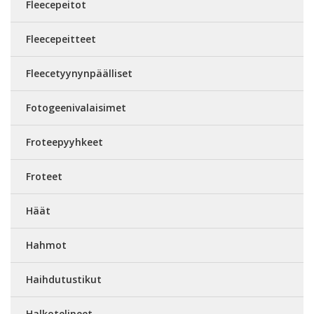
Fleecepeitot
Fleecepeitteet
Fleecetyynynpäälliset
Fotogeenivalaisimet
Froteepyyhkeet
Froteet
Häät
Hahmot
Haihdutustikut
Halkotelineet