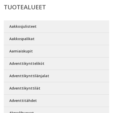
TUOTEALUEET
Aakkosjulisteet
Aakkospalikat
Aamiaiskupit
Adventtikyntteliköt
Adventtikynttilänjalat
Adventtikynttilät
Adventtitähdet
Akryylihuovat