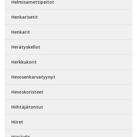
Helmisamettipeitot
Henkarisetit
Henkarit
Herätyskellot
Herkkukorit
Hevosenkarvatyynyt
Hevoskoristeet
Hiihtäjätontut
Hiiret
Hiiriäidit