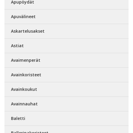
Apupöydät
Apuvälineet
Askartelusakset
Astiat
Avaimenperät
Avainkoristeet
Avainkoukut
Avainnauhat
Baletti
Ballerinakoristeet