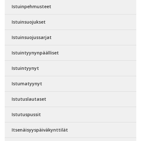
Istuinpehmusteet
Istuinsuojukset
Istuinsuojussarjat
Istuintyynynpäälliset
Istuintyynyt
Istumatyynyt
Istutuslautaset
Istutuspussit
Itsenäisyyspäiväkynttilät