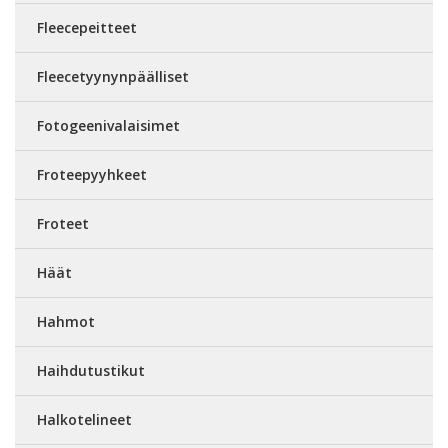
Fleecepeitteet
Fleecetyynynpäälliset
Fotogeenivalaisimet
Froteepyyhkeet
Froteet
Häät
Hahmot
Haihdutustikut
Halkotelineet