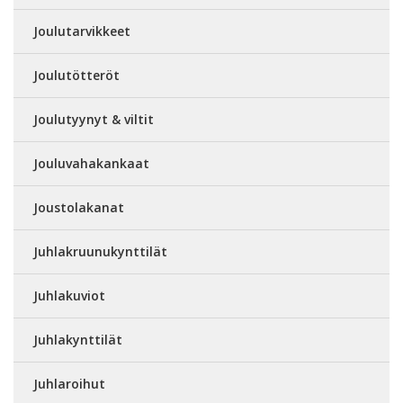
Joulutarvikkeet
Joulutötteröt
Joulutyynyt & viltit
Jouluvahakankaat
Joustolakanat
Juhlakruunukynttilät
Juhlakuviot
Juhlakynttilät
Juhlaroihut