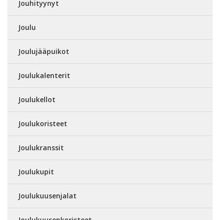
Jouhityynyt
Joulu
Joulujääpuikot
Joulukalenterit
Joulukellot
Joulukoristeet
Joulukranssit
Joulukupit
Joulukuusenjalat
Joulukuusenkoristeet