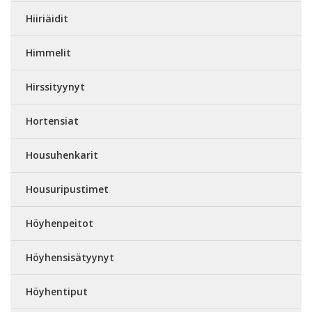
Hiiriäidit
Himmelit
Hirssityynyt
Hortensiat
Housuhenkarit
Housuripustimet
Höyhenpeitot
Höyhensisätyynyt
Höyhentiput