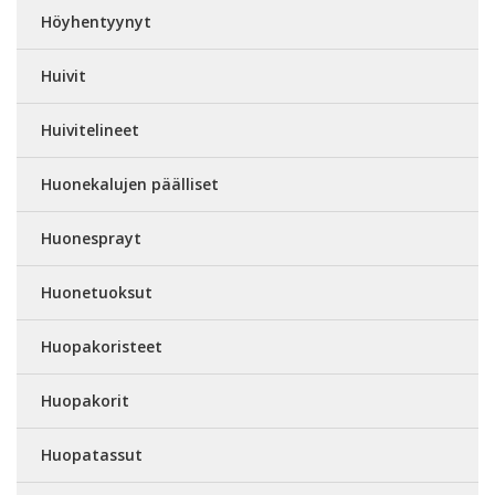
Höyhentyynyt
Huivit
Huivitelineet
Huonekalujen päälliset
Huonesprayt
Huonetuoksut
Huopakoristeet
Huopakorit
Huopatassut