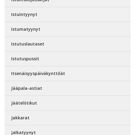
Istuintyynyt
Istumatyynyt
Istutuslautaset
Istutuspussit
Itsenäisyyspäiväkynttilät
Jääpala-astiat
Jäätelötikut
Jakkarat
Jalkatyynyt