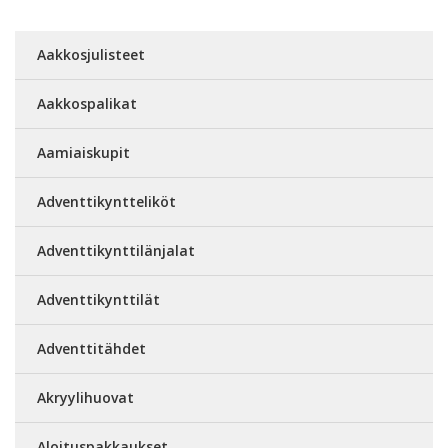
Aakkosjulisteet
Aakkospalikat
Aamiaiskupit
Adventtikyntteliköt
Adventtikynttilänjalat
Adventtikynttilät
Adventtitähdet
Akryylihuovat
Aloituspakkaukset