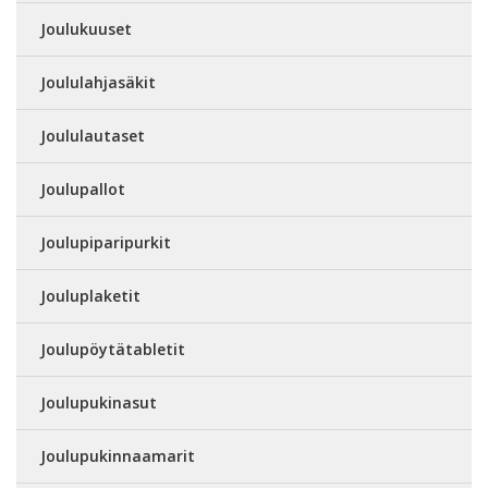
Joulukuuset
Joululahjasäkit
Joululautaset
Joulupallot
Joulupiparipurkit
Jouluplaketit
Joulupöytätabletit
Joulupukinasut
Joulupukinnaamarit