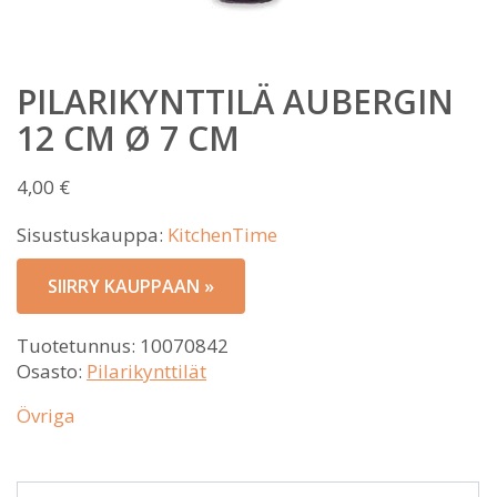
PILARIKYNTTILÄ AUBERGIN
12 CM Ø 7 CM
4,00
€
Sisustuskauppa:
KitchenTime
SIIRRY KAUPPAAN »
Tuotetunnus:
10070842
Osasto:
Pilarikynttilät
Övriga