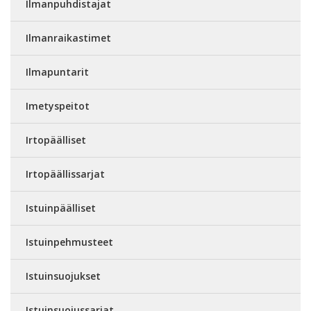
Ilmanpuhdistajat
Ilmanraikastimet
Ilmapuntarit
Imetyspeitot
Irtopäälliset
Irtopäällissarjat
Istuinpäälliset
Istuinpehmusteet
Istuinsuojukset
Istuinsuojussarjat