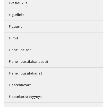
Eväslaukut
Figuriinit
Figuurit
Filmit
Flanellipeitot
Flanellipussilakanasetit
Flanellipussilakanat
Fleecehuovat
Fleecekoristetyynyt