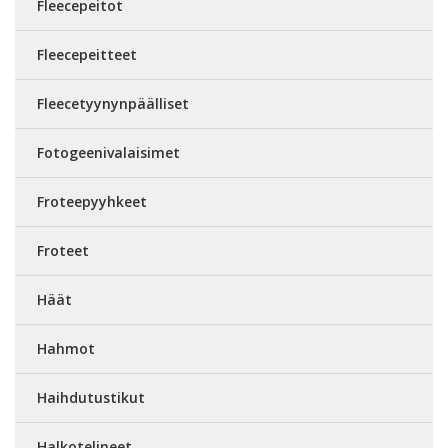
Fleecepeitot
Fleecepeitteet
Fleecetyynynpäälliset
Fotogeenivalaisimet
Froteepyyhkeet
Froteet
Häät
Hahmot
Haihdutustikut
Halkotelineet