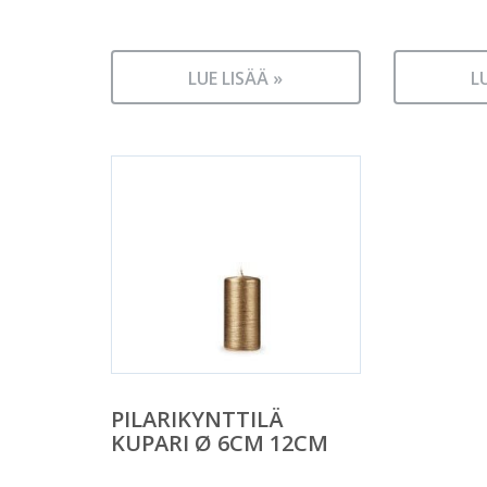
LUE LISÄÄ »
L
PILARIKYNTTILÄ
KUPARI Ø 6CM 12CM