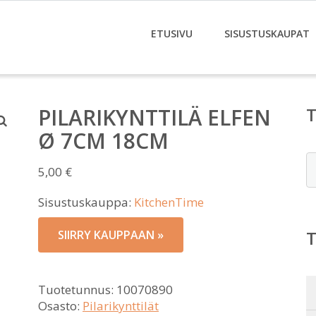
ETUSIVU
SISUSTUSKAUPAT
PILARIKYNTTILÄ ELFEN
Ø 7CM 18CM
E
5,00
€
Sisustuskauppa:
KitchenTime
SIIRRY KAUPPAAN »
Tuotetunnus:
10070890
Osasto:
Pilarikynttilät