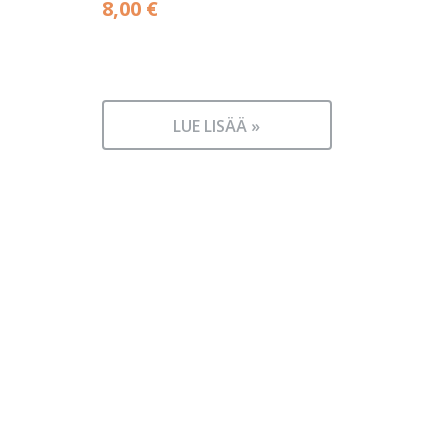
8,00
€
LUE LISÄÄ »