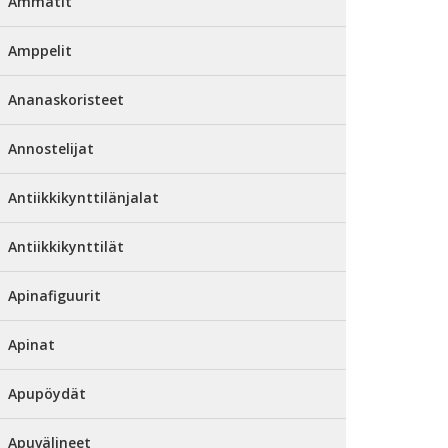
Ammatit
Amppelit
Ananaskoristeet
Annostelijat
Antiikkikynttilänjalat
Antiikkikynttilät
Apinafiguurit
Apinat
Apupöydät
Apuvälineet