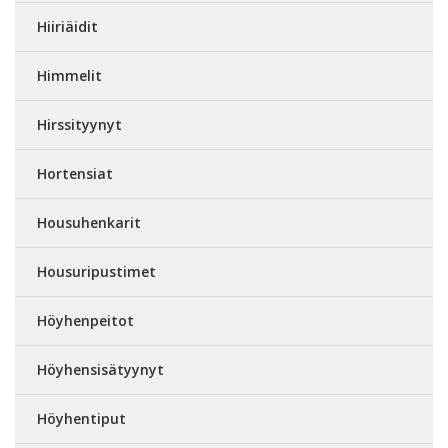
Hiiriäidit
Himmelit
Hirssityynyt
Hortensiat
Housuhenkarit
Housuripustimet
Höyhenpeitot
Höyhensisätyynyt
Höyhentiput