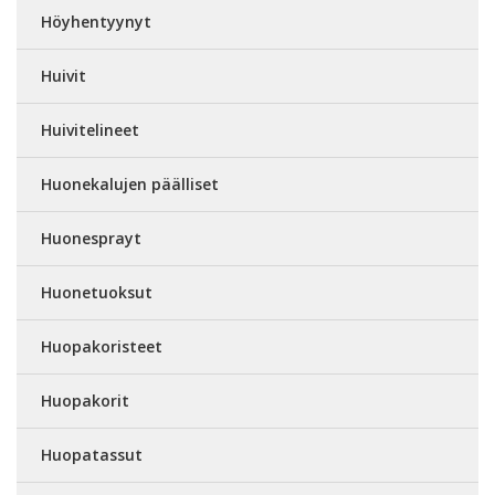
Höyhentyynyt
Huivit
Huivitelineet
Huonekalujen päälliset
Huonesprayt
Huonetuoksut
Huopakoristeet
Huopakorit
Huopatassut