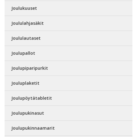
Joulukuuset
Joululahjasäkit
Joululautaset
Joulupallot
Joulupiparipurkit
Jouluplaketit
Joulupöytätabletit
Joulupukinasut
Joulupukinnaamarit