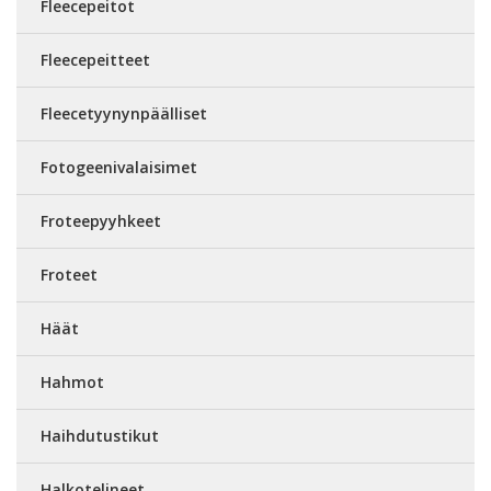
Fleecepeitot
Fleecepeitteet
Fleecetyynynpäälliset
Fotogeenivalaisimet
Froteepyyhkeet
Froteet
Häät
Hahmot
Haihdutustikut
Halkotelineet