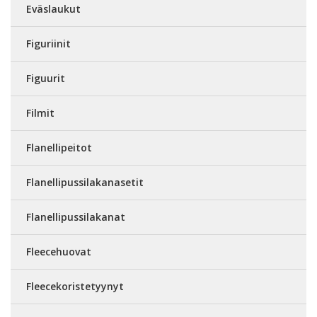
Eväslaukut
Figuriinit
Figuurit
Filmit
Flanellipeitot
Flanellipussilakanasetit
Flanellipussilakanat
Fleecehuovat
Fleecekoristetyynyt