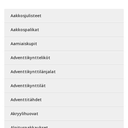
Aakkosjulisteet
Aakkospalikat
Aamiaiskupit
Adventtikyntteliköt
Adventtikynttilänjalat
Adventtikynttilät
Adventtitähdet
Akryylihuovat
Aloituspakkaukset