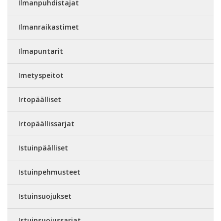
Ilmanpuhdistajat
Ilmanraikastimet
Ilmapuntarit
Imetyspeitot
Irtopäälliset
Irtopäällissarjat
Istuinpäälliset
Istuinpehmusteet
Istuinsuojukset
Istuinsuojussarjat