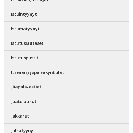
Istuintyynyt
Istumatyynyt
Istutuslautaset
Istutuspussit
Itsenäisyyspäiväkynttilät
Jääpala-astiat
Jäätelötikut
Jakkarat
Jalkatyynyt