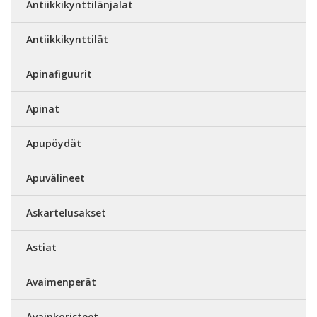
Antiikkikynttilänjalat
Antiikkikynttilät
Apinafiguurit
Apinat
Apupöydät
Apuvälineet
Askartelusakset
Astiat
Avaimenperät
Avainkoristeet