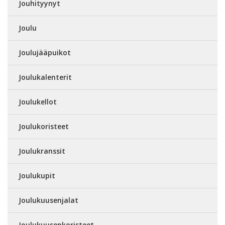
Jouhityynyt
Joulu
Joulujääpuikot
Joulukalenterit
Joulukellot
Joulukoristeet
Joulukranssit
Joulukupit
Joulukuusenjalat
Joulukuusenkoristeet