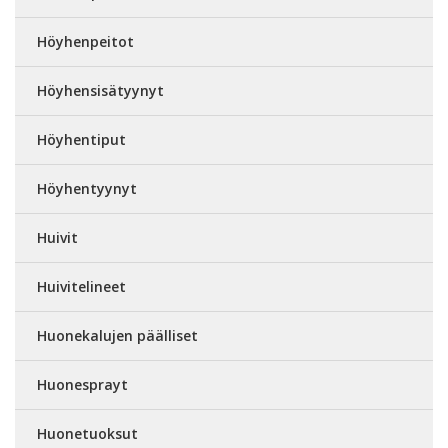
Höyhenpeitot
Höyhensisätyynyt
Höyhentiput
Höyhentyynyt
Huivit
Huivitelineet
Huonekalujen päälliset
Huonesprayt
Huonetuoksut