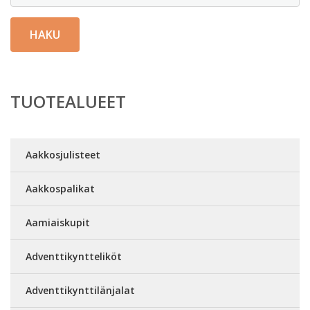
HAKU
TUOTEALUEET
Aakkosjulisteet
Aakkospalikat
Aamiaiskupit
Adventtikyntteliköt
Adventtikynttilänjalat