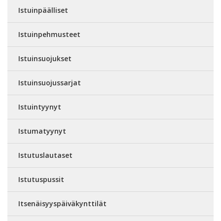
Istuinpäälliset
Istuinpehmusteet
Istuinsuojukset
Istuinsuojussarjat
Istuintyynyt
Istumatyynyt
Istutuslautaset
Istutuspussit
Itsenäisyyspäiväkynttilät