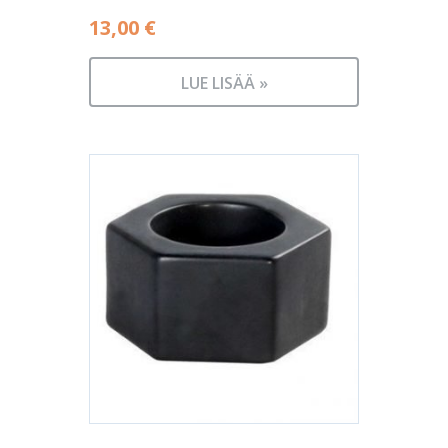
13,00
€
LUE LISÄÄ »