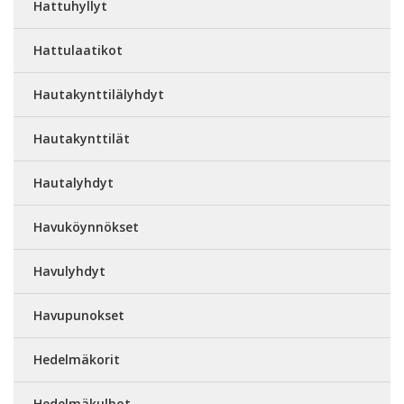
Hattuhyllyt
Hattulaatikot
Hautakynttilälyhdyt
Hautakynttilät
Hautalyhdyt
Havuköynnökset
Havulyhdyt
Havupunokset
Hedelmäkorit
Hedelmäkulhot