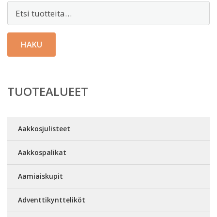
Etsi:
HAKU
TUOTEALUEET
Aakkosjulisteet
Aakkospalikat
Aamiaiskupit
Adventtikyntteliköt