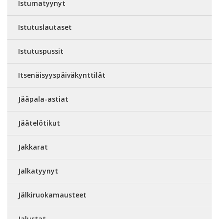
Istumatyynyt
Istutuslautaset
Istutuspussit
Itsenäisyyspäiväkynttilät
Jääpala-astiat
Jäätelötikut
Jakkarat
Jalkatyynyt
Jälkiruokamausteet
Jalustat