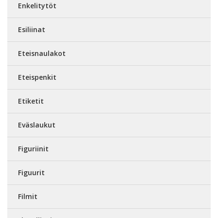
Enkelitytöt
Esiliinat
Eteisnaulakot
Eteispenkit
Etiketit
Eväslaukut
Figuriinit
Figuurit
Filmit