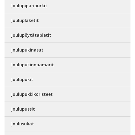
Joulupiparipurkit
Jouluplaketit
Joulupöytätabletit
Joulupukinasut
Joulupukinnaamarit
Joulupukit
Joulupukkikoristeet
Joulupussit
Joulusukat