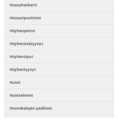
Housuhenkarit
Housuripustimet
Höyhenpeitot
Höyhensisätyynyt
Höyhentiput
Höyhentyynyt
Huivit
Huivitelineet
Huonekalujen päälliset