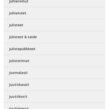
Juhlaroihut
Juhlatulet
Julisteet
Julisteet & taide
Julistepidikkeet
Julisterimat
Juomalasit
Juuttikassit
Juuttikorit
Juuttinarut