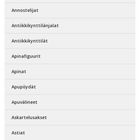
Annostelijat
Antiikkikynttilänjalat
Antiikkikynttilät
Apinafiguurit
Apinat
Apupöydät
Apuvälineet
Askartelusakset
Astiat