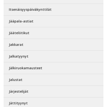
Itsenäisyyspäiväkynttilät
Jääpala-astiat
Jäätelötikut
Jakkarat
Jalkatyynyt
Jälkiruokamausteet
Jalustat
Järjestelijät
Jättityynyt