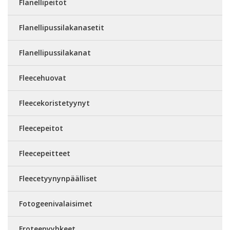
Flanellipeitot
Flanellipussilakanasetit
Flanellipussilakanat
Fleecehuovat
Fleecekoristetyynyt
Fleecepeitot
Fleecepeitteet
Fleecetyynynpäälliset
Fotogeenivalaisimet
Froteepyyhkeet