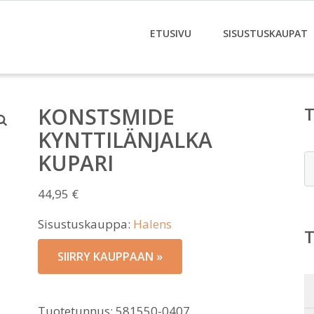
ETUSIVU
SISUSTUSKAUPAT
KONSTSMIDE
KYNTTILÄNJALKA
KUPARI
E
44,95
€
Sisustuskauppa:
Halens
SIIRRY KAUPPAAN »
Tuotetunnus:
581550-0407