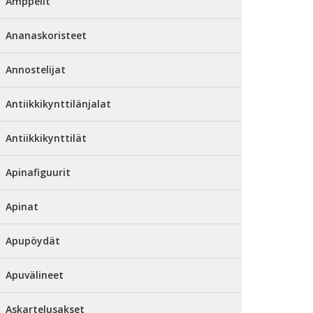
Amppelit
Ananaskoristeet
Annostelijat
Antiikkikynttilänjalat
Antiikkikynttilät
Apinafiguurit
Apinat
Apupöydät
Apuvälineet
Askartelusakset