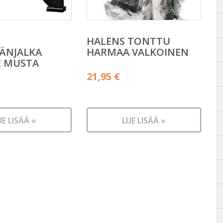
HALENS TONTTU
ÄNJALKA
HARMAA VALKOINEN
E MUSTA
21,95
€
UE LISÄÄ »
LUE LISÄÄ »