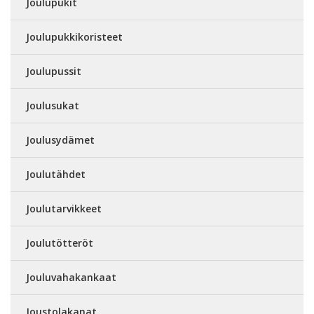
Joulupukit
Joulupukkikoristeet
Joulupussit
Joulusukat
Joulusydämet
Joulutähdet
Joulutarvikkeet
Joulutötteröt
Jouluvahakankaat
Joustolakanat