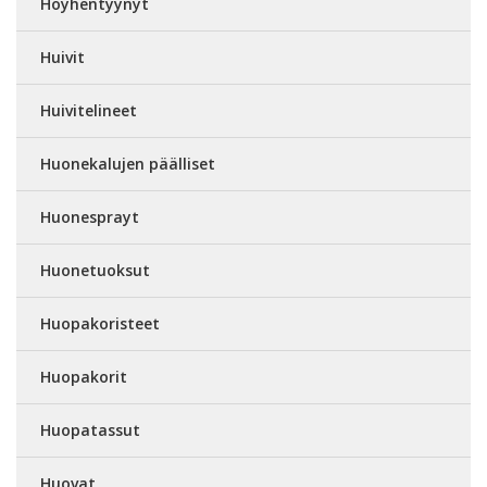
Höyhentyynyt
Huivit
Huivitelineet
Huonekalujen päälliset
Huonesprayt
Huonetuoksut
Huopakoristeet
Huopakorit
Huopatassut
Huovat