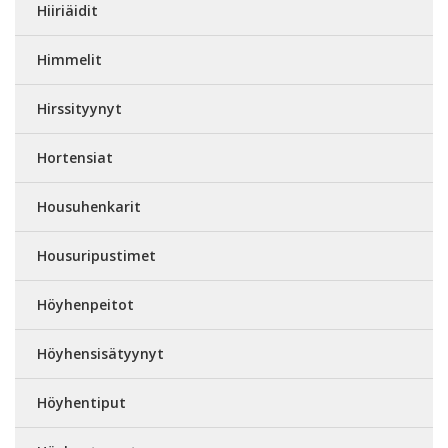
Hiiriäidit
Himmelit
Hirssityynyt
Hortensiat
Housuhenkarit
Housuripustimet
Höyhenpeitot
Höyhensisätyynyt
Höyhentiput