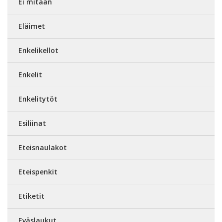
Ei mitään
Eläimet
Enkelikellot
Enkelit
Enkelitytöt
Esiliinat
Eteisnaulakot
Eteispenkit
Etiketit
Eväslaukut