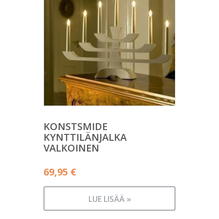
KONSTSMIDE
KYNTTILÄNJALKA
VALKOINEN
69,95
€
LUE LISÄÄ »