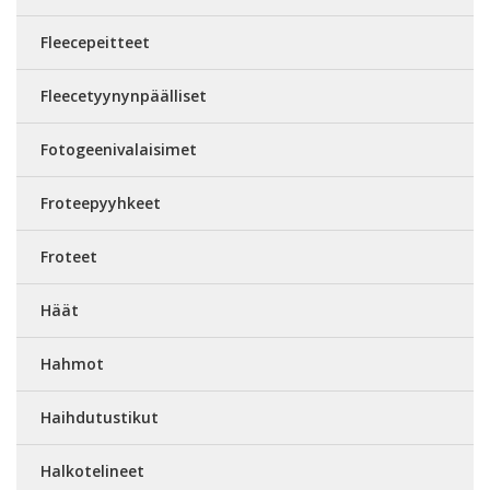
Fleecepeitteet
Fleecetyynynpäälliset
Fotogeenivalaisimet
Froteepyyhkeet
Froteet
Häät
Hahmot
Haihdutustikut
Halkotelineet