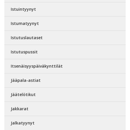
Istuintyynyt
Istumatyynyt
Istutuslautaset
Istutuspussit
Itsenäisyyspäiväkynttilät
Jääpala-astiat
Jäätelötikut
Jakkarat
Jalkatyynyt