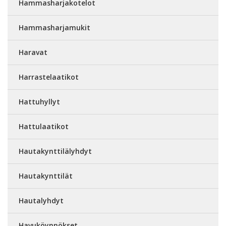
Hammasharjakotelot
Hammasharjamukit
Haravat
Harrastelaatikot
Hattuhyllyt
Hattulaatikot
Hautakynttilälyhdyt
Hautakynttilät
Hautalyhdyt
Havuköynnökset