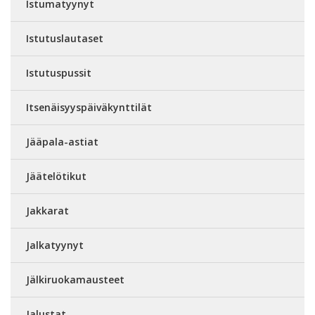
Istumatyynyt
Istutuslautaset
Istutuspussit
Itsenäisyyspäiväkynttilät
Jääpala-astiat
Jäätelötikut
Jakkarat
Jalkatyynyt
Jälkiruokamausteet
Jalustat