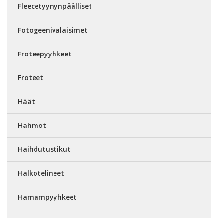
Fleecetyynynpäälliset
Fotogeenivalaisimet
Froteepyyhkeet
Froteet
Häät
Hahmot
Haihdutustikut
Halkotelineet
Hamampyyhkeet