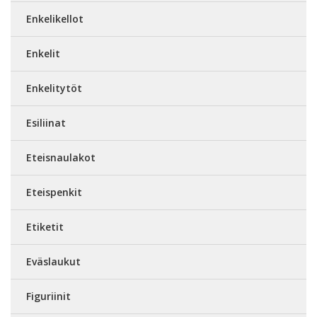
Enkelikellot
Enkelit
Enkelitytöt
Esiliinat
Eteisnaulakot
Eteispenkit
Etiketit
Eväslaukut
Figuriinit