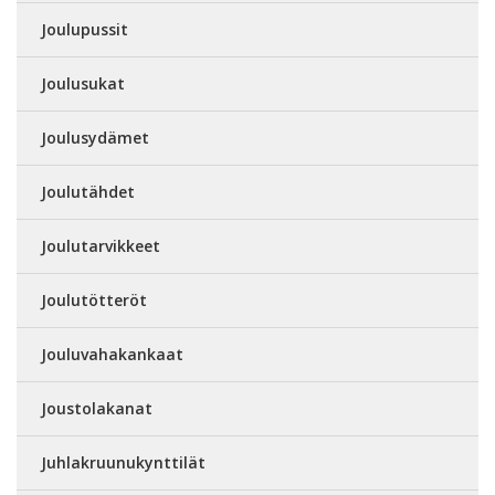
Joulupussit
Joulusukat
Joulusydämet
Joulutähdet
Joulutarvikkeet
Joulutötteröt
Jouluvahakankaat
Joustolakanat
Juhlakruunukynttilät