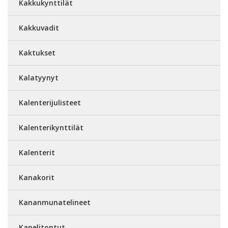
Kakkukynttilät
Kakkuvadit
Kaktukset
Kalatyynyt
Kalenterijulisteet
Kalenterikynttilät
Kalenterit
Kanakorit
Kananmunatelineet
Kanelitontut