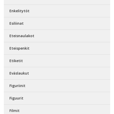
Enkelitytöt
Esiliinat
Eteisnaulakot
Eteispenkit
Etiketit
Eväslaukut
Figuriinit
Figuurit
Filmit