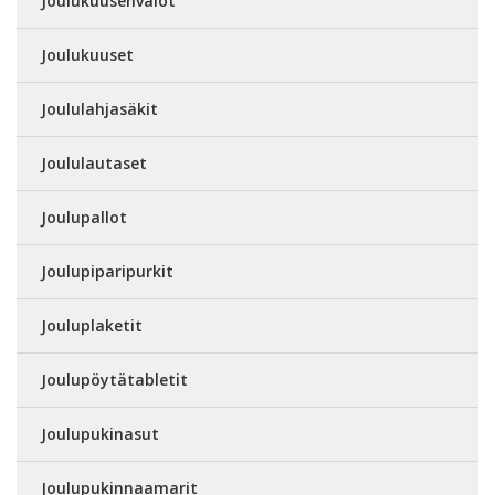
Joulukuusenvalot
Joulukuuset
Joululahjasäkit
Joululautaset
Joulupallot
Joulupiparipurkit
Jouluplaketit
Joulupöytätabletit
Joulupukinasut
Joulupukinnaamarit