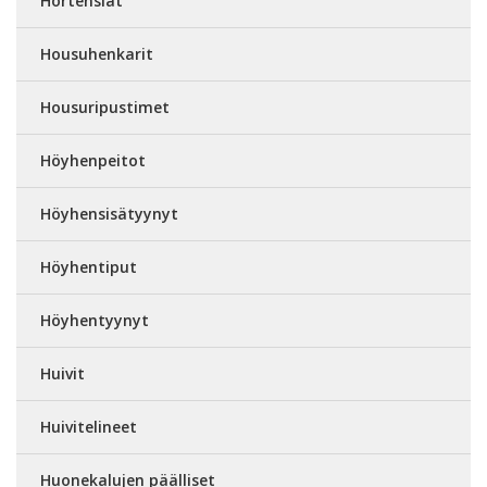
Hortensiat
Housuhenkarit
Housuripustimet
Höyhenpeitot
Höyhensisätyynyt
Höyhentiput
Höyhentyynyt
Huivit
Huivitelineet
Huonekalujen päälliset