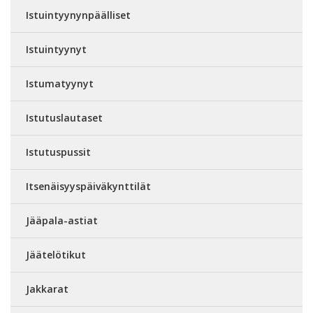
Istuintyynynpäälliset
Istuintyynyt
Istumatyynyt
Istutuslautaset
Istutuspussit
Itsenäisyyspäiväkynttilät
Jääpala-astiat
Jäätelötikut
Jakkarat